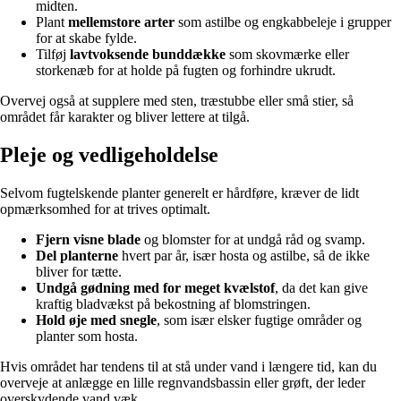
midten.
Plant
mellemstore arter
som astilbe og engkabbeleje i grupper
for at skabe fylde.
Tilføj
lavtvoksende bunddække
som skovmærke eller
storkenæb for at holde på fugten og forhindre ukrudt.
Overvej også at supplere med sten, træstubbe eller små stier, så
området får karakter og bliver lettere at tilgå.
Pleje og vedligeholdelse
Selvom fugtelskende planter generelt er hårdføre, kræver de lidt
opmærksomhed for at trives optimalt.
Fjern visne blade
og blomster for at undgå råd og svamp.
Del planterne
hvert par år, især hosta og astilbe, så de ikke
bliver for tætte.
Undgå gødning med for meget kvælstof
, da det kan give
kraftig bladvækst på bekostning af blomstringen.
Hold øje med snegle
, som især elsker fugtige områder og
planter som hosta.
Hvis området har tendens til at stå under vand i længere tid, kan du
overveje at anlægge en lille regnvandsbassin eller grøft, der leder
overskydende vand væk.