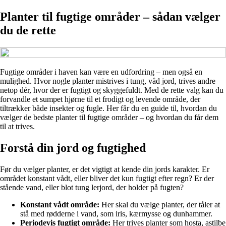
Planter til fugtige områder – sådan vælger
du de rette
Fugtige områder i haven kan være en udfordring – men også en
mulighed. Hvor nogle planter mistrives i tung, våd jord, trives andre
netop dér, hvor der er fugtigt og skyggefuldt. Med de rette valg kan du
forvandle et sumpet hjørne til et frodigt og levende område, der
tiltrækker både insekter og fugle. Her får du en guide til, hvordan du
vælger de bedste planter til fugtige områder – og hvordan du får dem
til at trives.
Forstå din jord og fugtighed
Før du vælger planter, er det vigtigt at kende din jords karakter. Er
området konstant vådt, eller bliver det kun fugtigt efter regn? Er der
stående vand, eller blot tung lerjord, der holder på fugten?
Konstant vådt område:
Her skal du vælge planter, der tåler at
stå med rødderne i vand, som iris, kærmysse og dunhammer.
Periodevis fugtigt område:
Her trives planter som hosta, astilbe