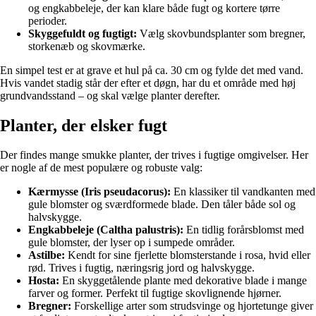
og engkabbeleje, der kan klare både fugt og kortere tørre
perioder.
Skyggefuldt og fugtigt:
Vælg skovbundsplanter som bregner,
storkenæb og skovmærke.
En simpel test er at grave et hul på ca. 30 cm og fylde det med vand.
Hvis vandet stadig står der efter et døgn, har du et område med høj
grundvandsstand – og skal vælge planter derefter.
Planter, der elsker fugt
Der findes mange smukke planter, der trives i fugtige omgivelser. Her
er nogle af de mest populære og robuste valg:
Kærmysse (Iris pseudacorus):
En klassiker til vandkanten med
gule blomster og sværdformede blade. Den tåler både sol og
halvskygge.
Engkabbeleje (Caltha palustris):
En tidlig forårsblomst med
gule blomster, der lyser op i sumpede områder.
Astilbe:
Kendt for sine fjerlette blomsterstande i rosa, hvid eller
rød. Trives i fugtig, næringsrig jord og halvskygge.
Hosta:
En skyggetålende plante med dekorative blade i mange
farver og former. Perfekt til fugtige skovlignende hjørner.
Bregner:
Forskellige arter som strudsvinge og hjortetunge giver