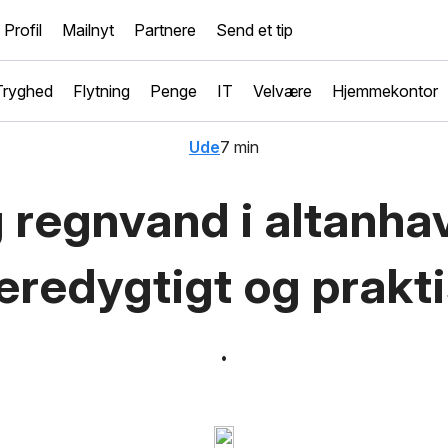
Profil
Mailnyt
Partnere
Send et tip
Tryghed
Flytning
Penge
IT
Velvære
Hjemmekontor
Ude
7 min
 regnvand i altanha
redygtigt og prakt