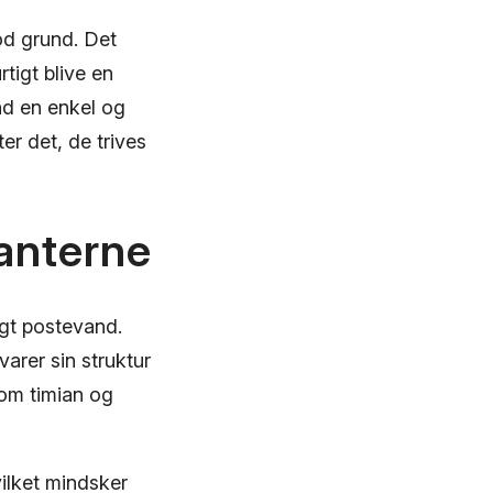
od grund. Det
rtigt blive en
nd en enkel og
er det, de trives
lanterne
igt postevand.
varer sin struktur
som timian og
ilket mindsker