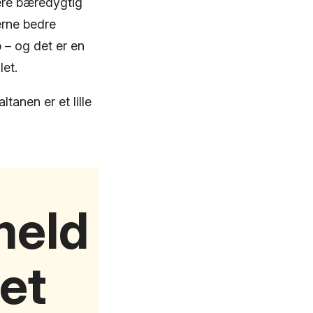
ere bæredygtig
erne bedre
 – og det er en
let.
tanen er et lille
lmeld
et