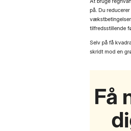
At bruge regnvan
på. Du reducerer 
vækstbetingelser
tilfredsstillende
Selv på få kvadra
skridt mod en gr
Få n
d