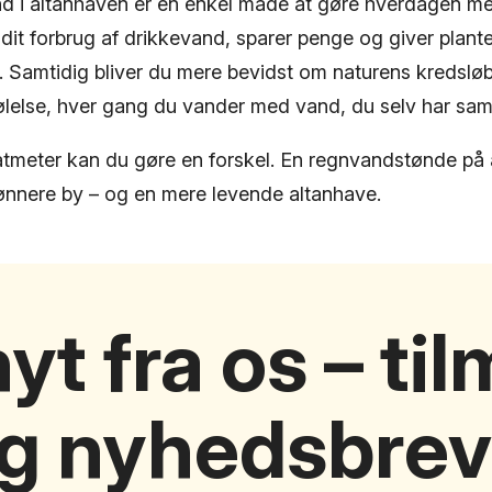
d i altanhaven er en enkel måde at gøre hverdagen m
dit forbrug af drikkevand, sparer penge og giver plant
. Samtidig bliver du mere bevidst om naturens kredsløb
 følelse, hver gang du vander med vand, du selv har sam
tmeter kan du gøre en forskel. En regnvandstønde på al
ønnere by – og en mere levende altanhave.
yt fra os – ti
ig nyhedsbrev