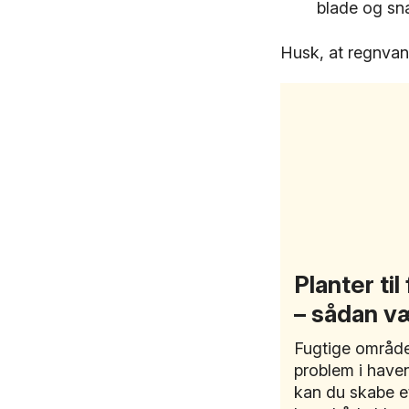
blade og sn
Husk, at regnvand
Planter ti
– sådan væ
Fugtige område
problem i haven
kan du skabe e