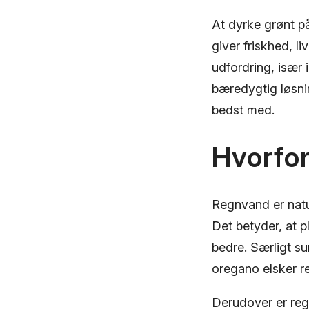
At dyrke grønt p
giver friskhed, l
udfordring, især 
bæredygtig løsnin
bedst med.
Hvorfor
Regnvand er natur
Det betyder, at p
bedre. Særligt s
oregano elsker r
Derudover er reg