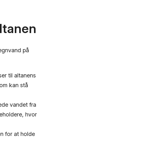
ltanen
regnvand på
r til altanens
som kan stå
ede vandet fra
beholdere, hvor
en for at holde