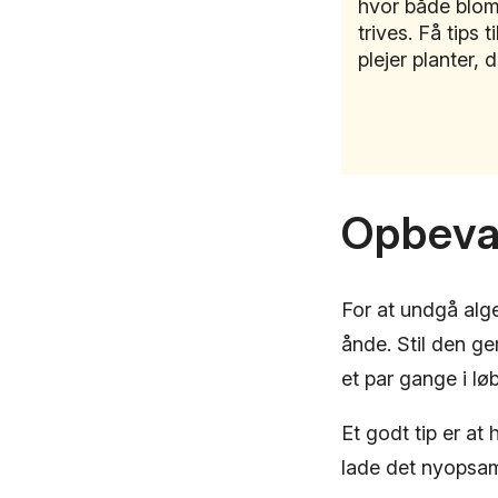
hvor både bloms
trives. Få tips 
plejer planter, d
Opbeva
For at undgå alge
ånde. Stil den ge
et par gange i lø
Et godt tip er at
lade det nyopsam