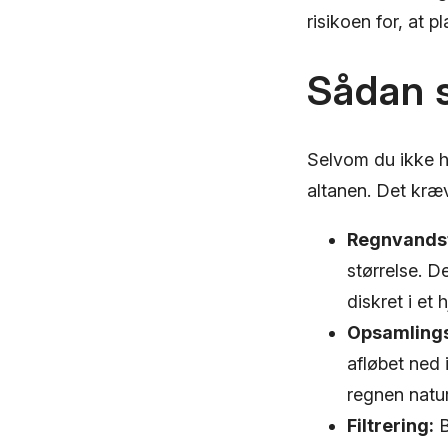
risikoen for, at 
Sådan s
Selvom du ikke h
altanen. Det kræve
Regnvandst
størrelse. 
diskret i et 
Opsamlings
afløbet ned 
regnen natur
Filtrering:
B