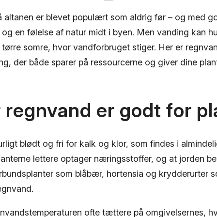
å altanen er blevet populært som aldrig før – og med g
iv og en følelse af natur midt i byen. Men vanding kan hu
i tørre somre, hvor vandforbruget stiger. Her er regnva
g, der både sparer på ressourcerne og giver dine plant
 regnvand er godt for p
ligt blødt og fri for kalk og klor, som findes i almindel
lanterne lettere optager næringsstoffer, og at jorden be
urbundsplanter som blåbær, hortensia og krydderurter 
egnvand.
nvandstemperaturen ofte tættere på omgivelsernes, hv