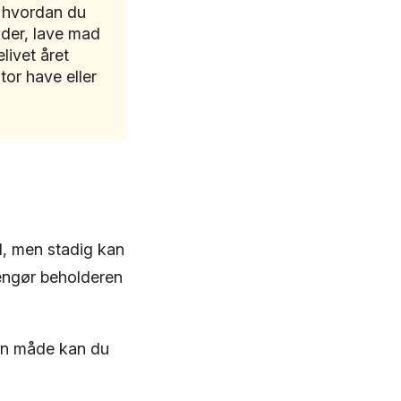
l, hvordan du
der, lave mad
livet året
tor have eller
l, men stadig kan
rengør beholderen
 den måde kan du