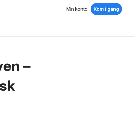
Min konto
Kom i gang
ven –
isk