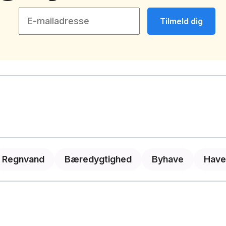
Tilmeld dig
Regnvand
Bæredygtighed
Byhave
Have