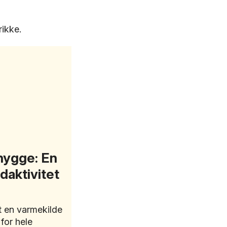
rikke.
ehygge: En
aktivitet
t en varmekilde
for hele