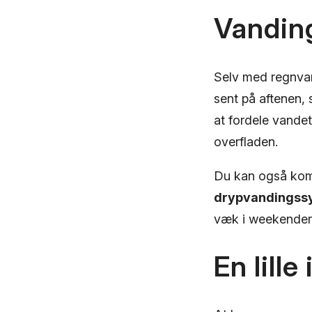
Vandin
Selv med regnvan
sent på aftenen,
at fordele vandet
overfladen.
Du kan også ko
drypvandingss
væk i weekender
En lill