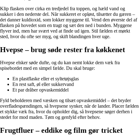
Klip flasken over cirka en tredjedel fra toppen, og hæld vand og
sukker i den nederste del. Når sukkeret er opløst, tilsætter du gæren –
det danner kuldioxid, som lokker myggene til. Vend den øverste del af
flasken på hovedet som en tragt og sæt den ned i bunden. Myggene
flyver ind, men har svært ved at finde ud igen. Stil fælden et mørkt
sted, hvor du ofte ser myg, og skift blandingen hver uge.
Hvepse – brug søde rester fra køkkenet
Hvepse elsker søde dufte, og du kan nemt lokke dem væk fra
spisebordet med en simpel fælde. Du skal bruge:
En plastflaske eller et syltetøjsglas
En rest saft, øl eller sukkervand
Et par dråber opvaskemiddel
Fyld beholderen med væsken og tilsæt opvaskemiddel – det bryder
overfladespændingen, så hvepsene synker, når de lander. Placer fælden
et stykke væk fra, hvor du opholder dig, så hvepsene søger derhen i
stedet for mod maden. Tøm og genfyld efter behov.
Frugtfluer – eddike og film gør tricket