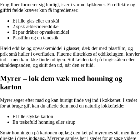
Frugtfluer formerer sig hurtigt, især i varme køkkener. En effektiv og
giftfri fælde kræver kun få ingredienser:
Et lille glas eller en skål
2 spsk æblecidereddike
Et par dråber opvaskemiddel
Plastfilm og en tandstik
Hæld eddike og opvaskemiddel i glasset, dæk det med plastfilm, og
prik små huller i overfladen. Fluerne tiltrækkes af eddikelugten, kravler
ind – men kan ikke finde ud igen. Stil fælden tæt på frugtskålen eller
skraldespanden, og skift den ud, når den er fuld.
Myrer – lok dem væk med honning og
karton
Myrer søger efter mad og kan hurtigt finde vej ind i køkkenet. I stedet
for at bruge gift kan du aflede dem med en naturlig lokkefælde:
Et lille stykke karton
En teskefuld honning eller sirup
Smør honningen på kartonen og læg den tæt på myrernes sti, men ikke
direkte i deres indgang. Myrerne samles her i stedet for at søge videre