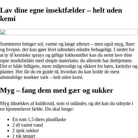
Lav dine egne insektfælder – helt uden
kemi
Sommeren bringer sol, varme og lange aftener – men også myg, fluer
og hvepse, der kan gøre livet udendørs mindre behageligt. I stedet for
at ty til kemiske sprays og giftige lokkemidler kan du nemt lave dine
egne insektfælder med simple materialer, du allerede har derhjemme.
Det er både billigere, mere miljøvenligt og sikkert for børn, kæledyr og
planter. Her får du en guide til, hvordan du kan holde de mest
almindelige insekter væk – helt uden kemi.
Myg – fang dem med gær og sukker
Myg tiltrækkes af kuldioxid, som vi udånder, og det kan du udnytte i
en hjemmelavet fælde. Du skal bruge:
En tom 1,5-liters plastflaske
2 dl varmt vand
2 spsk sukker
1 tsk tørgær