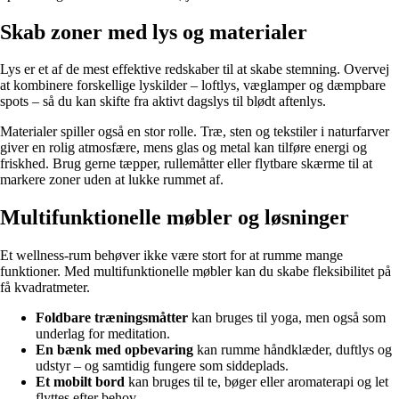
Skab zoner med lys og materialer
Lys er et af de mest effektive redskaber til at skabe stemning. Overvej
at kombinere forskellige lyskilder – loftlys, væglamper og dæmpbare
spots – så du kan skifte fra aktivt dagslys til blødt aftenlys.
Materialer spiller også en stor rolle. Træ, sten og tekstiler i naturfarver
giver en rolig atmosfære, mens glas og metal kan tilføre energi og
friskhed. Brug gerne tæpper, rullemåtter eller flytbare skærme til at
markere zoner uden at lukke rummet af.
Multifunktionelle møbler og løsninger
Et wellness-rum behøver ikke være stort for at rumme mange
funktioner. Med multifunktionelle møbler kan du skabe fleksibilitet på
få kvadratmeter.
Foldbare træningsmåtter
kan bruges til yoga, men også som
underlag for meditation.
En bænk med opbevaring
kan rumme håndklæder, duftlys og
udstyr – og samtidig fungere som siddeplads.
Et mobilt bord
kan bruges til te, bøger eller aromaterapi og let
flyttes efter behov.