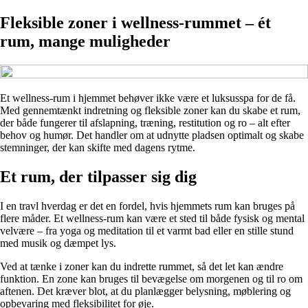
Fleksible zoner i wellness-rummet – ét
rum, mange muligheder
Et wellness-rum i hjemmet behøver ikke være et luksusspa for de få.
Med gennemtænkt indretning og fleksible zoner kan du skabe et rum,
der både fungerer til afslapning, træning, restitution og ro – alt efter
behov og humør. Det handler om at udnytte pladsen optimalt og skabe
stemninger, der kan skifte med dagens rytme.
Et rum, der tilpasser sig dig
I en travl hverdag er det en fordel, hvis hjemmets rum kan bruges på
flere måder. Et wellness-rum kan være et sted til både fysisk og mental
velvære – fra yoga og meditation til et varmt bad eller en stille stund
med musik og dæmpet lys.
Ved at tænke i zoner kan du indrette rummet, så det let kan ændre
funktion. En zone kan bruges til bevægelse om morgenen og til ro om
aftenen. Det kræver blot, at du planlægger belysning, møblering og
opbevaring med fleksibilitet for øje.