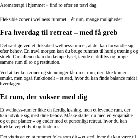
Aromaterapi i hjemmet – find ro efter en travl dag
Fleksible zoner i wellness-rummet – ét rum, mange muligheder
Fra hverdag til retreat – med få greb
Det særlige ved et fleksibelt wellness-rum er, at det kan forvandle sig
efter behov. En travl morgen kan du bruge rummet til hurtig træning og
stræk. Om aftenen kan du dæmpe lyset, tænde et duftlys og bruge
samme rum til ro og restitution.
Ved at tænke i zoner og stemninger får du et rum, der ikke kun er
smukt, men også funktionelt – et sted, hvor du kan finde balance midt i
hverdagen.
Et rum, der vokser med dig
Et wellness-rum er ikke en færdig løsning, men et levende rum, der
kan udvikle sig med dine behov. Måske starter du med en yogamåtte
og et par planter – og ender med et personligt retreat, hvor du kan
trække vejret dybt og finde ro.
Det vigtigste er, at rummet føles som dit – et sted, hvor du kan være til