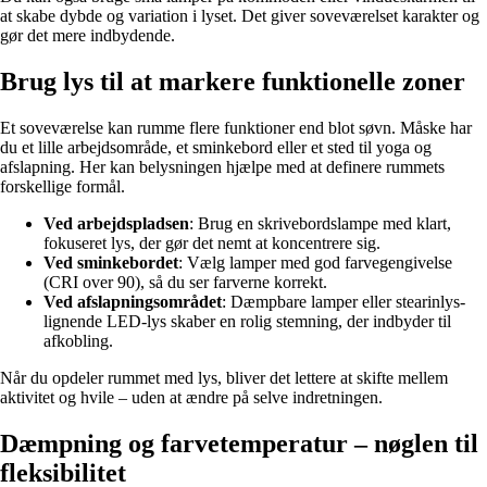
at skabe dybde og variation i lyset. Det giver soveværelset karakter og
gør det mere indbydende.
Brug lys til at markere funktionelle zoner
Et soveværelse kan rumme flere funktioner end blot søvn. Måske har
du et lille arbejdsområde, et sminkebord eller et sted til yoga og
afslapning. Her kan belysningen hjælpe med at definere rummets
forskellige formål.
Ved arbejdspladsen
: Brug en skrivebordslampe med klart,
fokuseret lys, der gør det nemt at koncentrere sig.
Ved sminkebordet
: Vælg lamper med god farvegengivelse
(CRI over 90), så du ser farverne korrekt.
Ved afslapningsområdet
: Dæmpbare lamper eller stearinlys-
lignende LED-lys skaber en rolig stemning, der indbyder til
afkobling.
Når du opdeler rummet med lys, bliver det lettere at skifte mellem
aktivitet og hvile – uden at ændre på selve indretningen.
Dæmpning og farvetemperatur – nøglen til
fleksibilitet