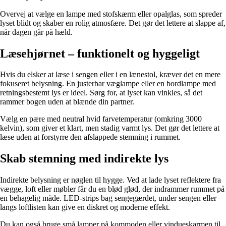
Overvej at vælge en lampe med stofskærm eller opalglas, som spreder
lyset blidt og skaber en rolig atmosfære. Det gør det lettere at slappe af,
når dagen går på hæld.
Læsehjørnet – funktionelt og hyggeligt
Hvis du elsker at læse i sengen eller i en lænestol, kræver det en mere
fokuseret belysning. En justerbar væglampe eller en bordlampe med
retningsbestemt lys er ideel. Sørg for, at lyset kan vinkles, så det
rammer bogen uden at blænde din partner.
Vælg en pære med neutral hvid farvetemperatur (omkring 3000
kelvin), som giver et klart, men stadig varmt lys. Det gør det lettere at
læse uden at forstyrre den afslappede stemning i rummet.
Skab stemning med indirekte lys
Indirekte belysning er nøglen til hygge. Ved at lade lyset reflektere fra
vægge, loft eller møbler får du en blød glød, der indrammer rummet på
en behagelig måde. LED-strips bag sengegærdet, under sengen eller
langs loftlisten kan give en diskret og moderne effekt.
Du kan også bruge små lamper på kommoden eller vindueskarmen til