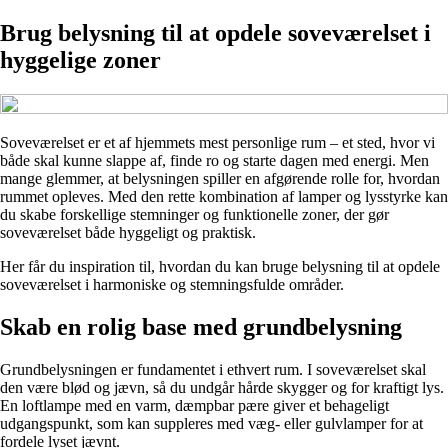
Brug belysning til at opdele soveværelset i
hyggelige zoner
Soveværelset er et af hjemmets mest personlige rum – et sted, hvor vi
både skal kunne slappe af, finde ro og starte dagen med energi. Men
mange glemmer, at belysningen spiller en afgørende rolle for, hvordan
rummet opleves. Med den rette kombination af lamper og lysstyrke kan
du skabe forskellige stemninger og funktionelle zoner, der gør
soveværelset både hyggeligt og praktisk.
Her får du inspiration til, hvordan du kan bruge belysning til at opdele
soveværelset i harmoniske og stemningsfulde områder.
Skab en rolig base med grundbelysning
Grundbelysningen er fundamentet i ethvert rum. I soveværelset skal
den være blød og jævn, så du undgår hårde skygger og for kraftigt lys.
En loftlampe med en varm, dæmpbar pære giver et behageligt
udgangspunkt, som kan suppleres med væg- eller gulvlamper for at
fordele lyset jævnt.