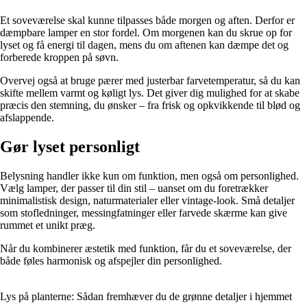
Et soveværelse skal kunne tilpasses både morgen og aften. Derfor er
dæmpbare lamper en stor fordel. Om morgenen kan du skrue op for
lyset og få energi til dagen, mens du om aftenen kan dæmpe det og
forberede kroppen på søvn.
Overvej også at bruge pærer med justerbar farvetemperatur, så du kan
skifte mellem varmt og køligt lys. Det giver dig mulighed for at skabe
præcis den stemning, du ønsker – fra frisk og opkvikkende til blød og
afslappende.
Gør lyset personligt
Belysning handler ikke kun om funktion, men også om personlighed.
Vælg lamper, der passer til din stil – uanset om du foretrækker
minimalistisk design, naturmaterialer eller vintage-look. Små detaljer
som stofledninger, messingfatninger eller farvede skærme kan give
rummet et unikt præg.
Når du kombinerer æstetik med funktion, får du et soveværelse, der
både føles harmonisk og afspejler din personlighed.
Lys på planterne: Sådan fremhæver du de grønne detaljer i hjemmet