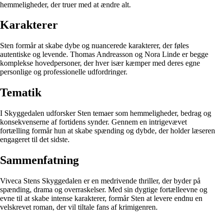
hemmeligheder, der truer med at ændre alt.
Karakterer
Sten formår at skabe dybe og nuancerede karakterer, der føles
autentiske og levende. Thomas Andreasson og Nora Linde er begge
komplekse hovedpersoner, der hver især kæmper med deres egne
personlige og professionelle udfordringer.
Tematik
I Skyggedalen udforsker Sten temaer som hemmeligheder, bedrag og
konsekvenserne af fortidens synder. Gennem en intrigevævet
fortælling formår hun at skabe spænding og dybde, der holder læseren
engageret til det sidste.
Sammenfatning
Viveca Stens Skyggedalen er en medrivende thriller, der byder på
spænding, drama og overraskelser. Med sin dygtige fortælleevne og
evne til at skabe intense karakterer, formår Sten at levere endnu en
velskrevet roman, der vil tiltale fans af krimigenren.