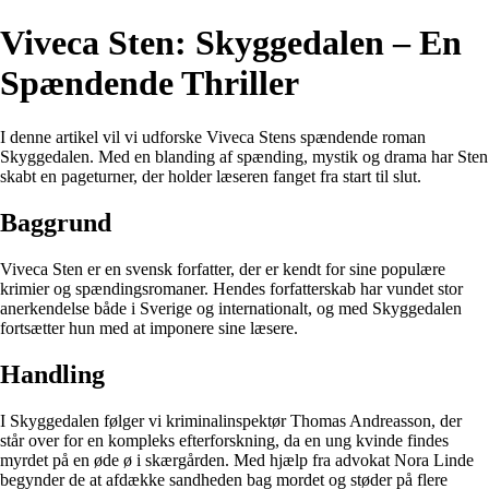
Viveca Sten: Skyggedalen – En
Spændende Thriller
I denne artikel vil vi udforske Viveca Stens spændende roman
Skyggedalen. Med en blanding af spænding, mystik og drama har Sten
skabt en pageturner, der holder læseren fanget fra start til slut.
Baggrund
Viveca Sten er en svensk forfatter, der er kendt for sine populære
krimier og spændingsromaner. Hendes forfatterskab har vundet stor
anerkendelse både i Sverige og internationalt, og med Skyggedalen
fortsætter hun med at imponere sine læsere.
Handling
I Skyggedalen følger vi kriminalinspektør Thomas Andreasson, der
står over for en kompleks efterforskning, da en ung kvinde findes
myrdet på en øde ø i skærgården. Med hjælp fra advokat Nora Linde
begynder de at afdække sandheden bag mordet og støder på flere