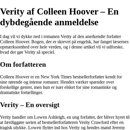
Verity af Colleen Hoover – En
dybdegående anmeldelse
I dag vil vi dykke ned i romanen Verity af den anerkendte forfatter
Colleen Hoover. Bogen, der er skrevet på engelsk, har fanget læsernes
opmærksomhed over hele verden, og i denne artikel vil vi udforske,
hvad der gør Verity så speciel.
Om forfatteren
Colleen Hoover er en New York Times bestsellerforfatter kendt for
sine rørende og intense romaner. Hendes værker spænder over
forskellige genrer, men hun er især elsket for sine romantiske og
dramatiske fortællinger.
Verity – En oversigt
Verity handler om Lowen Ashleigh, en ung forfatter, der bliver hyret til
at færdiggøre serien af bestsellerforfatteren Verity Crawford efter en
tragisk ulykke. Lowen flytter ind hos Verity og hendes mand Jeremy