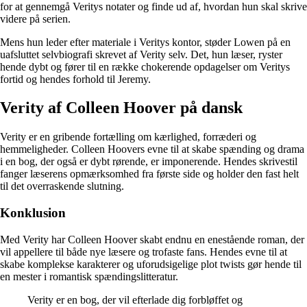
for at gennemgå Veritys notater og finde ud af, hvordan hun skal skrive
videre på serien.
Mens hun leder efter materiale i Veritys kontor, støder Lowen på en
uafsluttet selvbiografi skrevet af Verity selv. Det, hun læser, ryster
hende dybt og fører til en række chokerende opdagelser om Veritys
fortid og hendes forhold til Jeremy.
Verity af Colleen Hoover på dansk
Verity er en gribende fortælling om kærlighed, forræderi og
hemmeligheder. Colleen Hoovers evne til at skabe spænding og drama
i en bog, der også er dybt rørende, er imponerende. Hendes skrivestil
fanger læserens opmærksomhed fra første side og holder den fast helt
til det overraskende slutning.
Konklusion
Med Verity har Colleen Hoover skabt endnu en enestående roman, der
vil appellere til både nye læsere og trofaste fans. Hendes evne til at
skabe komplekse karakterer og uforudsigelige plot twists gør hende til
en mester i romantisk spændingslitteratur.
Verity er en bog, der vil efterlade dig forbløffet og