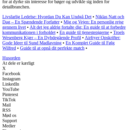
for at dyrke sin interesse for bøger og udvikle sig inden for
detailbranchen.
Livsfarlig Ledelse: Hvordan Du Kan Undgå Det
•
Niklas Natt och
Dag – En Spændende Forfatter
•
Mig og Vejen: En personlig rejse
gennem livet
•
Alt det jeg aldrig fortalte dig: En guide til at forbedre
kommunikationen i forholdet
•
En guide til tjenestepigerne
•
Troels
Wesenberg Kjær – En Dybdegående Profil
•
Airfryer Opskrifter:
Gode Ideer til Sund Madlavning
•
En Komplet Guide til Følg
Wilfred
•
Guide til at opnå dit perfekte match
•
Husorden
At dele er kærligt
X
Facebook
Instagram
LinkedIn
YouTube
Pinterest
TikTok
Mail
RSS
Mød os
Support
Medier