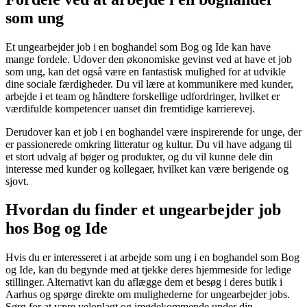
som ung
Et ungearbejder job i en boghandel som Bog og Ide kan have
mange fordele. Udover den økonomiske gevinst ved at have et job
som ung, kan det også være en fantastisk mulighed for at udvikle
dine sociale færdigheder. Du vil lære at kommunikere med kunder,
arbejde i et team og håndtere forskellige udfordringer, hvilket er
værdifulde kompetencer uanset din fremtidige karrierevej.
Derudover kan et job i en boghandel være inspirerende for unge, der
er passionerede omkring litteratur og kultur. Du vil have adgang til
et stort udvalg af bøger og produkter, og du vil kunne dele din
interesse med kunder og kollegaer, hvilket kan være berigende og
sjovt.
Hvordan du finder et ungearbejder job
hos Bog og Ide
Hvis du er interesseret i at arbejde som ung i en boghandel som Bog
og Ide, kan du begynde med at tjekke deres hjemmeside for ledige
stillinger. Alternativt kan du aflægge dem et besøg i deres butik i
Aarhus og spørge direkte om mulighederne for ungearbejder jobs.
Sørg for at være veloplagt og imødekommende under din