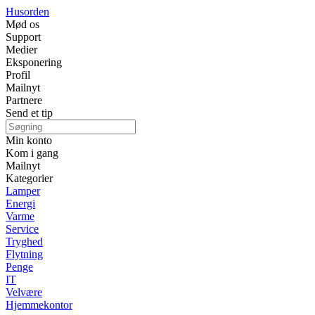
Husorden
Mød os
Support
Medier
Eksponering
Profil
Mailnyt
Partnere
Send et tip
Min konto
Kom i gang
Mailnyt
Kategorier
Lamper
Energi
Varme
Service
Tryghed
Flytning
Penge
IT
Velvære
Hjemmekontor