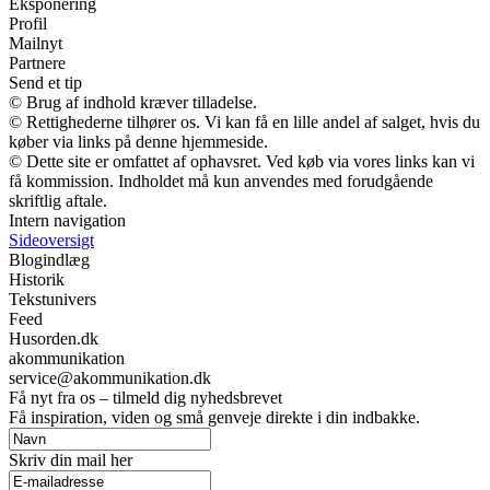
Eksponering
Profil
Mailnyt
Partnere
Send et tip
© Brug af indhold kræver tilladelse.
© Rettighederne tilhører os. Vi kan få en lille andel af salget, hvis du
køber via links på denne hjemmeside.
© Dette site er omfattet af ophavsret. Ved køb via vores links kan vi
få kommission. Indholdet må kun anvendes med forudgående
skriftlig aftale.
Intern navigation
Sideoversigt
Blogindlæg
Historik
Tekstunivers
Feed
Husorden.dk
akommunikation
service@akommunikation.dk
Få nyt fra os – tilmeld dig nyhedsbrevet
Få inspiration, viden og små genveje direkte i din indbakke.
Skriv din mail her