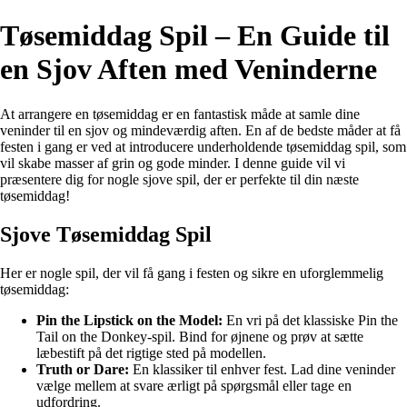
Tøsemiddag Spil – En Guide til
en Sjov Aften med Veninderne
At arrangere en tøsemiddag er en fantastisk måde at samle dine
veninder til en sjov og mindeværdig aften. En af de bedste måder at få
festen i gang er ved at introducere underholdende tøsemiddag spil, som
vil skabe masser af grin og gode minder. I denne guide vil vi
præsentere dig for nogle sjove spil, der er perfekte til din næste
tøsemiddag!
Sjove Tøsemiddag Spil
Her er nogle spil, der vil få gang i festen og sikre en uforglemmelig
tøsemiddag:
Pin the Lipstick on the Model:
En vri på det klassiske Pin the
Tail on the Donkey-spil. Bind for øjnene og prøv at sætte
læbestift på det rigtige sted på modellen.
Truth or Dare:
En klassiker til enhver fest. Lad dine veninder
vælge mellem at svare ærligt på spørgsmål eller tage en
udfordring.