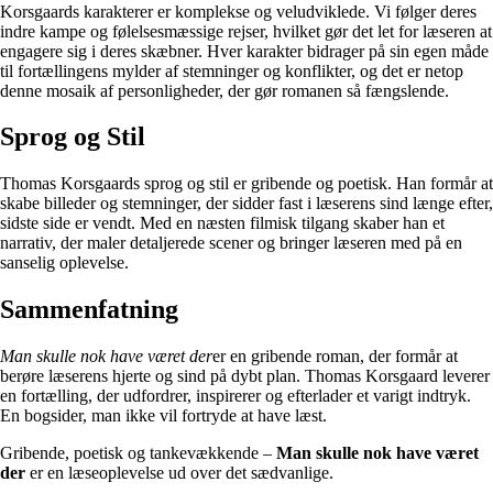
Korsgaards karakterer er komplekse og veludviklede. Vi følger deres
indre kampe og følelsesmæssige rejser, hvilket gør det let for læseren at
engagere sig i deres skæbner. Hver karakter bidrager på sin egen måde
til fortællingens mylder af stemninger og konflikter, og det er netop
denne mosaik af personligheder, der gør romanen så fængslende.
Sprog og Stil
Thomas Korsgaards sprog og stil er gribende og poetisk. Han formår at
skabe billeder og stemninger, der sidder fast i læserens sind længe efter,
sidste side er vendt. Med en næsten filmisk tilgang skaber han et
narrativ, der maler detaljerede scener og bringer læseren med på en
sanselig oplevelse.
Sammenfatning
Man skulle nok have været der
er en gribende roman, der formår at
berøre læserens hjerte og sind på dybt plan. Thomas Korsgaard leverer
en fortælling, der udfordrer, inspirerer og efterlader et varigt indtryk.
En bogsider, man ikke vil fortryde at have læst.
Gribende, poetisk og tankevækkende –
Man skulle nok have været
der
er en læseoplevelse ud over det sædvanlige.