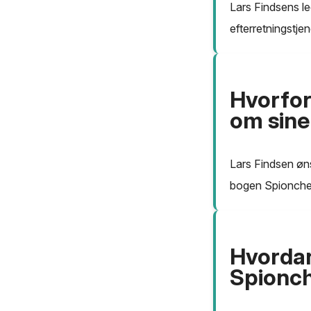
Lars Findsens le
efterretningstjen
Hvorfor
om sine
Lars Findsen øns
bogen Spionchefe
Hvordan
Spionch