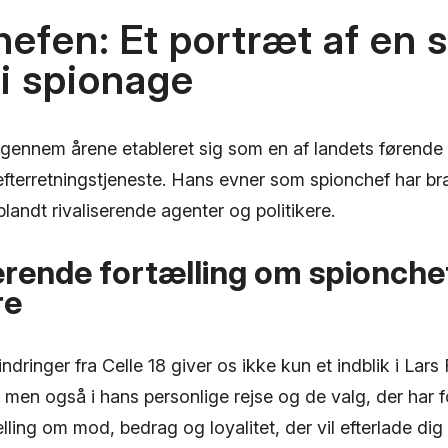
efen: Et portræt af en 
i spionage
 gennem årene etableret sig som en af landets førende
efterretningstjeneste. Hans evner som spionchef har b
blandt rivaliserende agenter og politikere.
erende fortælling om spionchef
re
ndringer fra Celle 18 giver os ikke kun et indblik i Lars
v, men også i hans personlige rejse og de valg, der har
ling om mod, bedrag og loyalitet, der vil efterlade dig