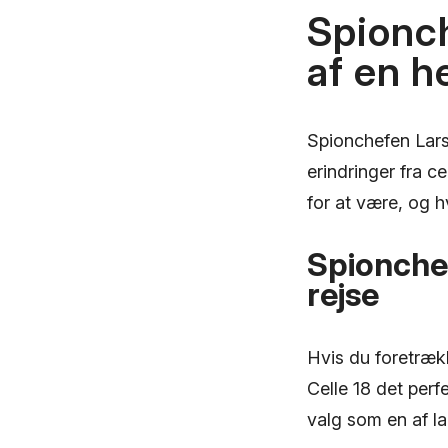
Spionch
af en 
Spionchefen Lars 
erindringer fra ce
for at være, og h
Spionche
rejse
Hvis du foretrækk
Celle 18 det perf
valg som en af l