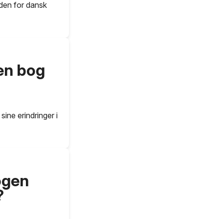
nden for dansk
 en bog
ine erindringer i
ogen
?