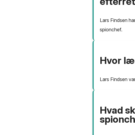
efterre
Lars Findsen har
spionchef.
Hvor læ
Lars Findsen var
Hvad sk
spionch