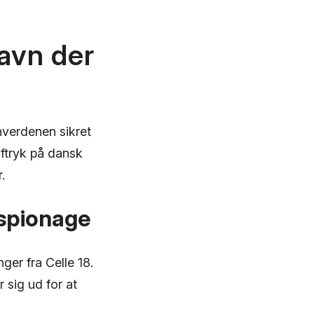
avn der
nverdenen sikret
aftryk på dansk
.
 spionage
ger fra Celle 18.
 sig ud for at