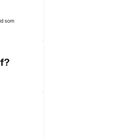
tid som
f?