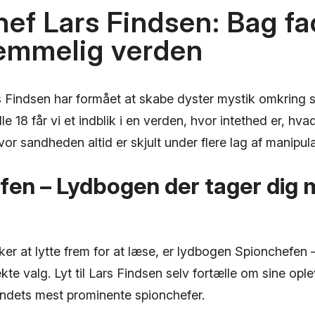
ef Lars Findsen: Bag f
hemmelig verden
Findsen har formået at skabe dyster mystik omkring sit
lle 18 får vi et indblik i en verden, hvor intethed er, hva
vor sandheden altid er skjult under flere lag af manipula
fen – Lydbogen der tager dig 
er at lytte frem for at læse, er lydbogen Spionchefen –
ekte valg. Lyt til Lars Findsen selv fortælle om sine opl
andets mest prominente spionchefer.