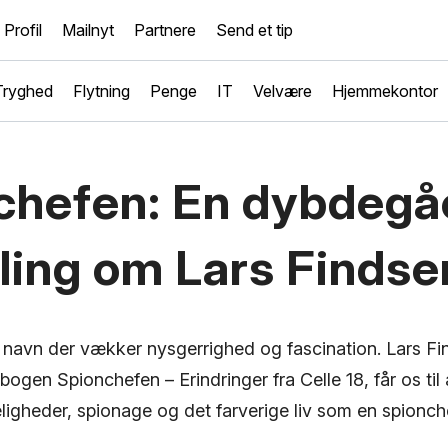
Profil
Mailnyt
Partnere
Send et tip
Tryghed
Flytning
Penge
IT
Velvære
Hjemmekontor
chefen: En dybdeg
ling om Lars Findse
navn der vækker nysgerrighed og fascination. Lars Fi
ogen Spionchefen – Erindringer fra Celle 18, får os til
igheder, spionage og det farverige liv som en spionch