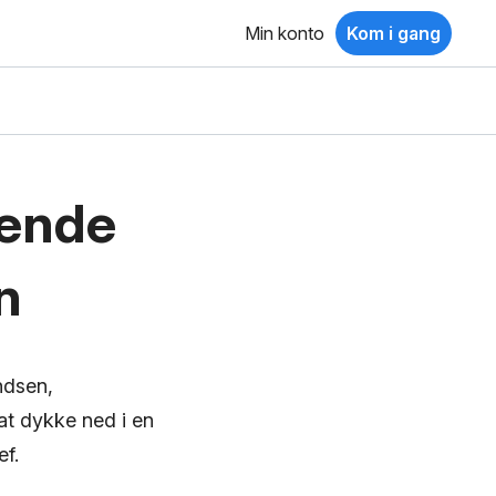
Min konto
Kom i gang
ående
n
ndsen,
 at dykke ned i en
ef.