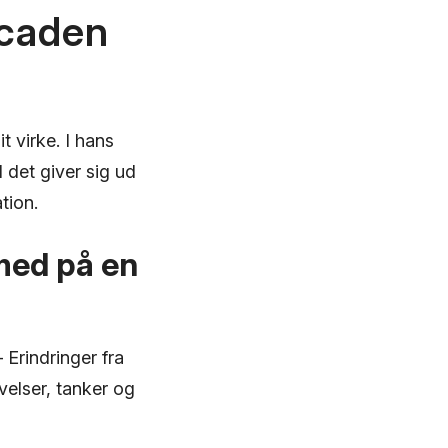
acaden
 virke. I hans
d det giver sig ud
tion.
med på en
 Erindringer fra
evelser, tanker og