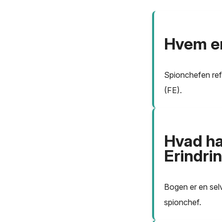
Hvem e
Spionchefen refe
(FE).
Hvad ha
Erindrin
Bogen er en selv
spionchef.