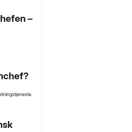
chefen –
onchef?
etningstjeneste.
nsk