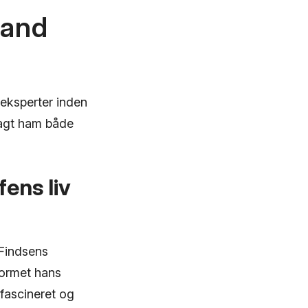
sand
 eksperter inden
ragt ham både
ens liv
 Findsens
 formet hans
 fascineret og