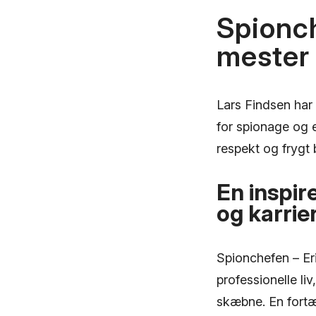
Spionch
mester 
Lars Findsen har
for spionage og 
respekt og frygt 
En inspir
og karrie
Spionchefen – Eri
professionelle li
skæbne. En fortæl