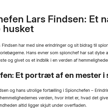
efen Lars Findsen: Et n
e husket
Findsen har med sine erindringer og sit bidrag til spio
istoriebøgerne. Hans evner som spionchef har sat dybe 
este og givet os et indblik i en verden af hemmeligheder
en: Et portræt af en mester i
sen og hans utrolige fortælling i Spionchefen – Erindrin
hemmelighedernes verden, hvor intet er, hvad det giver
dheden altid ligger skjult under overfladen.