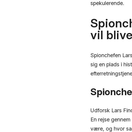
spekulerende.
Spionch
vil bliv
Spionchefen Lars 
sig en plads i h
efterretningstjen
Spionchef
Udforsk Lars Find
En rejse gennem 
være, og hvor san