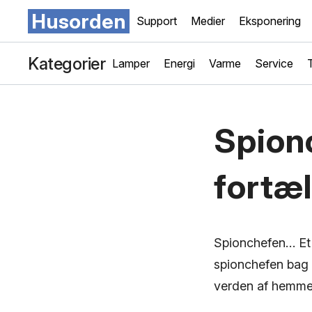
Husorden
Support
Medier
Eksponering
Kategorier
Lamper
Energi
Varme
Service
Spion
fortæl
Spionchefen… Et 
spionchefen bag b
verden af hemmel