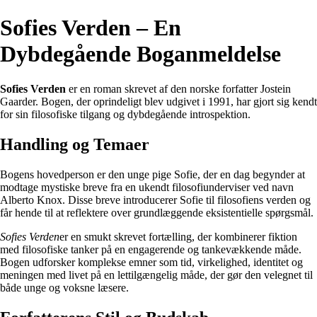
Sofies Verden – En
Dybdegående Boganmeldelse
Sofies Verden
er en roman skrevet af den norske forfatter Jostein
Gaarder. Bogen, der oprindeligt blev udgivet i 1991, har gjort sig kendt
for sin filosofiske tilgang og dybdegående introspektion.
Handling og Temaer
Bogens hovedperson er den unge pige Sofie, der en dag begynder at
modtage mystiske breve fra en ukendt filosofiunderviser ved navn
Alberto Knox. Disse breve introducerer Sofie til filosofiens verden og
får hende til at reflektere over grundlæggende eksistentielle spørgsmål.
Sofies Verden
er en smukt skrevet fortælling, der kombinerer fiktion
med filosofiske tanker på en engagerende og tankevækkende måde.
Bogen udforsker komplekse emner som tid, virkelighed, identitet og
meningen med livet på en lettilgængelig måde, der gør den velegnet til
både unge og voksne læsere.