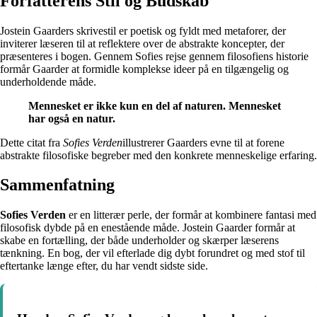
Forfatterens Stil og Budskab
Jostein Gaarders skrivestil er poetisk og fyldt med metaforer, der
inviterer læseren til at reflektere over de abstrakte koncepter, der
præsenteres i bogen. Gennem Sofies rejse gennem filosofiens historie
formår Gaarder at formidle komplekse ideer på en tilgængelig og
underholdende måde.
Mennesket er ikke kun en del af naturen. Mennesket
har også en natur.
Dette citat fra
Sofies Verden
illustrerer Gaarders evne til at forene
abstrakte filosofiske begreber med den konkrete menneskelige erfaring.
Sammenfatning
Sofies Verden
er en litterær perle, der formår at kombinere fantasi med
filosofisk dybde på en enestående måde. Jostein Gaarder formår at
skabe en fortælling, der både underholder og skærper læserens
tænkning. En bog, der vil efterlade dig dybt forundret og med stof til
eftertanke længe efter, du har vendt sidste side.