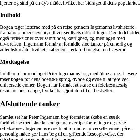
hjerter og sind på en dyb måde, hvilket har bidraget til dens popularitet.
Indhold
Bogen tager læserne med på en rejse gennem Ingemanns livshistorie,
fra barndommens eventyr til voksenlivets udfordringer. Den indeholder
også refleksioner over samfundet, kærlighed, og meningen med
tilværelsen. Ingemann formår at formidle sine tanker på en ærlig og
autentisk måde, hvilket skaber en stærk forbindelse med læserne.
Modtagelse
Publikum har modtaget Peter Ingemanns bog med åbne arme. Læsere
roser bogen for dens poetiske sprog, dybde og evne til at røre ved
universelle emner. Bogen har formået at skabe en følelsesmæssig
resonans hos mange, hvilket har gjort den til en bestseller.
Afsluttende tanker
Samlet set har Peter Ingemann bog formået at skabe en stærk
forbindelse med sine læsere gennem ærlige fortællinger og dybe
refleksioner. Ingemanns evne til at formidle universelle emner på en
personlig måde gør hans bog til en gribende læseoplevelse, der
efterlader et varigt indtryk hos læserne.