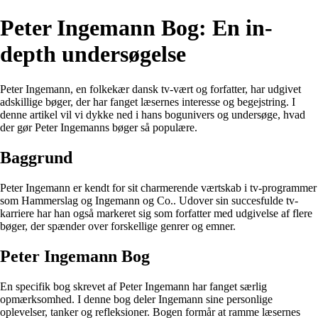
Peter Ingemann Bog: En in-
depth undersøgelse
Peter Ingemann, en folkekær dansk tv-vært og forfatter, har udgivet
adskillige bøger, der har fanget læsernes interesse og begejstring. I
denne artikel vil vi dykke ned i hans bogunivers og undersøge, hvad
der gør Peter Ingemanns bøger så populære.
Baggrund
Peter Ingemann er kendt for sit charmerende værtskab i tv-programmer
som Hammerslag og Ingemann og Co.. Udover sin succesfulde tv-
karriere har han også markeret sig som forfatter med udgivelse af flere
bøger, der spænder over forskellige genrer og emner.
Peter Ingemann Bog
En specifik bog skrevet af Peter Ingemann har fanget særlig
opmærksomhed. I denne bog deler Ingemann sine personlige
oplevelser, tanker og refleksioner. Bogen formår at ramme læsernes