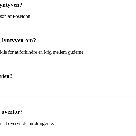
lyntyven?
søn af Poseidon.
g lyntyven om?
kile for at forhindre en krig mellem guderne.
orien?
 overfor?
 at overvinde hindringerne.