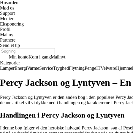
Husorden
Mød os
Support
Medier
Eksponering
Profil
Mailnyt
Partnere
Send et tip
Min konto
Kom i gang
Mailnyt
Kategorier
Lamper
Energi
Varme
Service
Tryghed
Flytning
Penge
IT
Velvære
Hjemmek
Percy Jackson og Lyntyven – E
Percy Jackson og Lyntyven er den anden bog i den populære Percy Jack
denne artikel vil vi dykke ned i handlingen og karaktererne i Percy Ja
Handlingen i Percy Jackson og Lyntyven
I denne bog følger vi den heroiske halvgud Percy Jackson, søn af Poseido