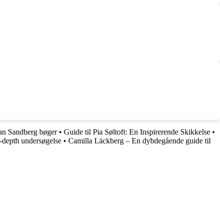
ian Sandberg bøger
•
Guide til Pia Søltoft: En Inspirerende Skikkelse
•
-depth undersøgelse
•
Camilla Läckberg – En dybdegående guide til