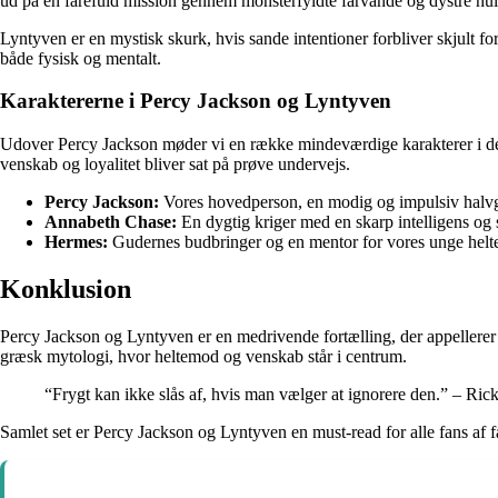
ud på en farefuld mission gennem monsterfyldte farvande og dystre hul
Lyntyven er en mystisk skurk, hvis sande intentioner forbliver skjult fo
både fysisk og mentalt.
Karaktererne i Percy Jackson og Lyntyven
Udover Percy Jackson møder vi en række mindeværdige karakterer i d
venskab og loyalitet bliver sat på prøve undervejs.
Percy Jackson:
Vores hovedperson, en modig og impulsiv halvgu
Annabeth Chase:
En dygtig kriger med en skarp intelligens og s
Hermes:
Gudernes budbringer og en mentor for vores unge helt
Konklusion
Percy Jackson og Lyntyven er en medrivende fortælling, der appellerer
græsk mytologi, hvor heltemod og venskab står i centrum.
“Frygt kan ikke slås af, hvis man vælger at ignorere den.” – Ric
Samlet set er Percy Jackson og Lyntyven en must-read for alle fans af 