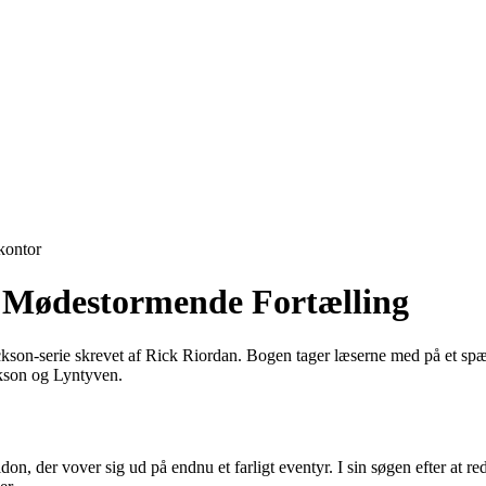
ontor
n Mødestormende Fortælling
son-serie skrevet af Rick Riordan. Bogen tager læserne med på et spæn
ckson og Lyntyven.
n, der vover sig ud på endnu et farligt eventyr. I sin søgen efter at re