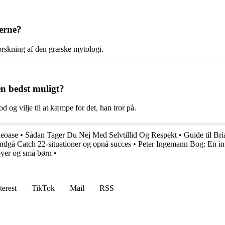
ierne?
dforskning af den græske mytologi.
n bedst muligt?
d og vilje til at kæmpe for det, han tror på.
leoase
•
Sådan Tager Du Nej Med Selvtillid Og Respekt
•
Guide til Br
ndgå Catch 22-situationer og opnå succes
•
Peter Ingemann Bog: En in
abyer og små børn
•
terest
TikTok
Mail
RSS