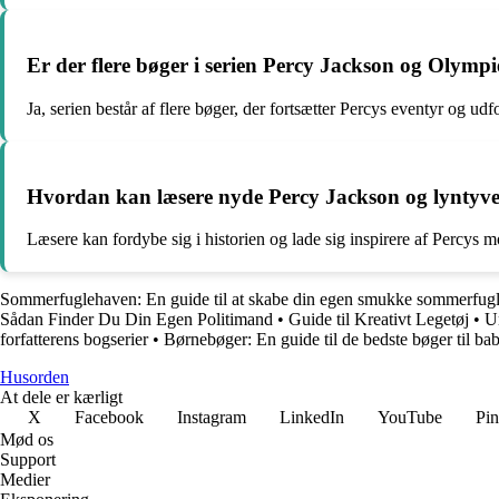
Er der flere bøger i serien Percy Jackson og Olymp
Ja, serien består af flere bøger, der fortsætter Percys eventyr og u
Hvordan kan læsere nyde Percy Jackson og lyntyve
Læsere kan fordybe sig i historien og lade sig inspirere af Percys mo
Sommerfuglehaven: En guide til at skabe din egen smukke sommerfug
Sådan Finder Du Din Egen Politimand
•
Guide til Kreativt Legetøj
•
U
forfatterens bogserier
•
Børnebøger: En guide til de bedste bøger til b
Husorden
At dele er kærligt
X
Facebook
Instagram
LinkedIn
YouTube
Pin
Mød os
Support
Medier