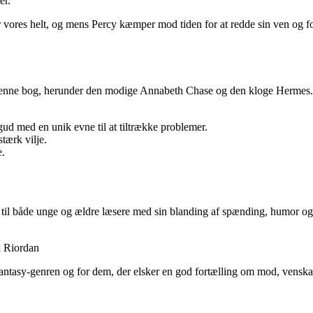
er.
r vores helt, og mens Percy kæmper mod tiden for at redde sin ven og for
enne bog, herunder den modige Annabeth Chase og den kloge Hermes. 
d med en unik evne til at tiltrække problemer.
tærk vilje.
e.
 til både unge og ældre læsere med sin blanding af spænding, humor og
k Riordan
fantasy-genren og for dem, der elsker en god fortælling om mod, venska