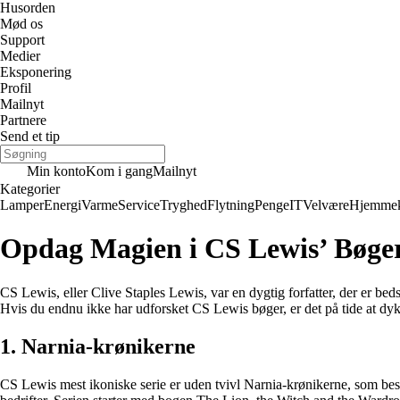
Husorden
Mød os
Support
Medier
Eksponering
Profil
Mailnyt
Partnere
Send et tip
Min konto
Kom i gang
Mailnyt
Kategorier
Lamper
Energi
Varme
Service
Tryghed
Flytning
Penge
IT
Velvære
Hjemmek
Opdag Magien i CS Lewis’ Bøge
CS Lewis, eller Clive Staples Lewis, var en dygtig forfatter, der er bed
Hvis du endnu ikke har udforsket CS Lewis bøger, er det på tide at dykke
1. Narnia-krønikerne
CS Lewis mest ikoniske serie er uden tvivl Narnia-krønikerne, som bestå