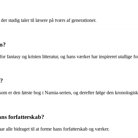
r stadig taler til læsere på tværs af generationer.
en?
r fantasy og kristen litteratur, og hans værker har inspireret utallige for
i?
om er den første bog i Narnia-serien, og derefter følge den kronologis
ns forfatterskab?
 alle bidraget til at forme hans forfatterskab og værker.