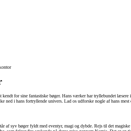
ontor
r
st kendt for sine fantastiske bøger. Hans værker har tryllebundet læsere
 ned i hans fortryllende univers. Lad os udforske nogle af hans mest els
r af syv bøger fyldt med eventyr, magi og dybde. Rejs til det magiske l