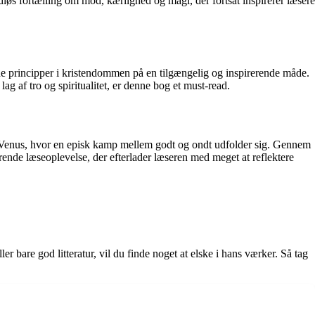
løs fortælling om mod, kærlighed og magi, der fortsat inspirerer læsere
e principper i kristendommen på en tilgængelig og inspirerende måde.
g af tro og spiritualitet, er denne bog et must-read.
ten Venus, hvor en episk kamp mellem godt og ondt udfolder sig. Gennem
ende læseoplevelse, der efterlader læseren med meget at reflektere
bare god litteratur, vil du finde noget at elske i hans værker. Så tag