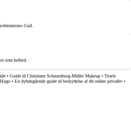
 Problemernes Gud.
ren som helhed.
ide
•
Guide til Christiane Schaumburg-Müller Makeup
•
Troels
n Hugo
•
En dybdegående guide til beskyttelse af dit online privatliv
•