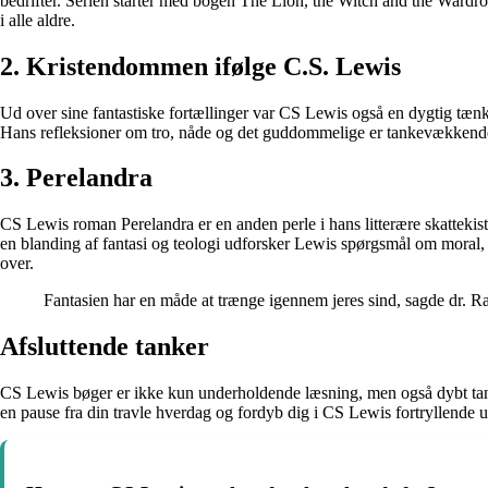
bedrifter. Serien starter med bogen The Lion, the Witch and the Wardrob
i alle aldre.
2. Kristendommen ifølge C.S. Lewis
Ud over sine fantastiske fortællinger var CS Lewis også en dygtig tæ
Hans refleksioner om tro, nåde og det guddommelige er tankevækkende og 
3. Perelandra
CS Lewis roman Perelandra er en anden perle i hans litterære skattekis
en blanding af fantasi og teologi udforsker Lewis spørgsmål om moral, 
over.
Fantasien har en måde at trænge igennem jeres sind, sagde dr. 
Afsluttende tanker
CS Lewis bøger er ikke kun underholdende læsning, men også dybt tankev
en pause fra din travle hverdag og fordyb dig i CS Lewis fortryllende un