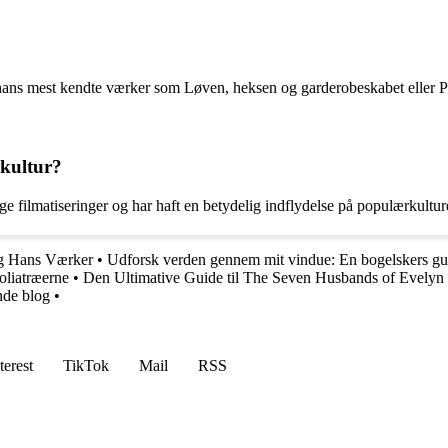
 hans mest kendte værker som Løven, heksen og garderobeskabet eller
pkultur?
ge filmatiseringer og har haft en betydelig indflydelse på populærkultu
og Hans Værker
•
Udforsk verden gennem mit vindue: En bogelskers gu
liatræerne
•
Den Ultimative Guide til The Seven Husbands of Evely
nde blog
•
terest
TikTok
Mail
RSS