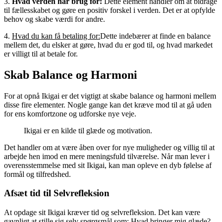
3.
Hvad verden har brug for:
Dette element handler om at bidrage
til fællesskabet og gøre en positiv forskel i verden. Det er at opfylde
behov og skabe værdi for andre.
4.
Hvad du kan få betaling for:
Dette indebærer at finde en balance
mellem det, du elsker at gøre, hvad du er god til, og hvad markedet
er villigt til at betale for.
Skab Balance og Harmoni
For at opnå Ikigai er det vigtigt at skabe balance og harmoni mellem
disse fire elementer. Nogle gange kan det kræve mod til at gå uden
for ens komfortzone og udforske nye veje.
Ikigai er en kilde til glæde og motivation.
Det handler om at være åben over for nye muligheder og villig til at
arbejde hen imod en mere meningsfuld tilværelse. Når man lever i
overensstemmelse med sit Ikigai, kan man opleve en dyb følelse af
formål og tilfredshed.
Afsæt tid til Selvrefleksion
At opdage sit Ikigai kræver tid og selvrefleksion. Det kan være
gavnligt at stille sig selv spørgsmål som: Hvad bringer mig glæde?