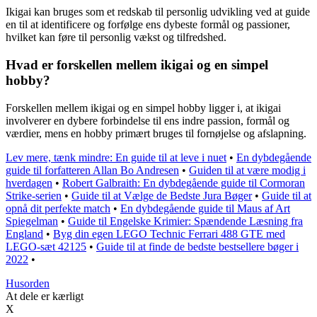
Ikigai kan bruges som et redskab til personlig udvikling ved at guide
en til at identificere og forfølge ens dybeste formål og passioner,
hvilket kan føre til personlig vækst og tilfredshed.
Hvad er forskellen mellem ikigai og en simpel
hobby?
Forskellen mellem ikigai og en simpel hobby ligger i, at ikigai
involverer en dybere forbindelse til ens indre passion, formål og
værdier, mens en hobby primært bruges til fornøjelse og afslapning.
Lev mere, tænk mindre: En guide til at leve i nuet
•
En dybdegående
guide til forfatteren Allan Bo Andresen
•
Guiden til at være modig i
hverdagen
•
Robert Galbraith: En dybdegående guide til Cormoran
Strike-serien
•
Guide til at Vælge de Bedste Jura Bøger
•
Guide til at
opnå dit perfekte match
•
En dybdegående guide til Maus af Art
Spiegelman
•
Guide til Engelske Krimier: Spændende Læsning fra
England
•
Byg din egen LEGO Technic Ferrari 488 GTE med
LEGO-sæt 42125
•
Guide til at finde de bedste bestsellere bøger i
2022
•
Husorden
At dele er kærligt
X