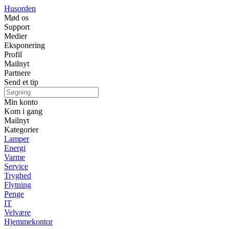
Husorden
Mød os
Support
Medier
Eksponering
Profil
Mailnyt
Partnere
Send et tip
Min konto
Kom i gang
Mailnyt
Kategorier
Lamper
Energi
Varme
Service
Tryghed
Flytning
Penge
IT
Velvære
Hjemmekontor