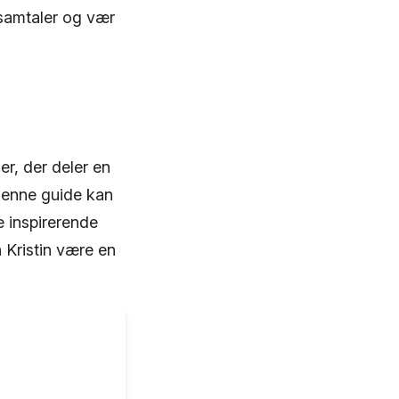
 samtaler og vær
er, der deler en
 denne guide kan
e inspirerende
n Kristin være en