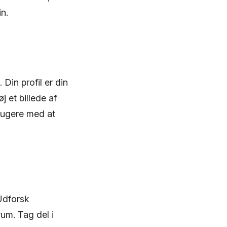
n.
. Din profil er din
øj et billede af
brugere med at
 Udforsk
 rum. Tag del i