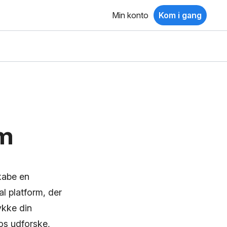
Min konto
Kom i gang
um
skabe en
al platform, der
ykke din
 os udforske,