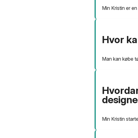
Min Kristin er e
Hvor ka
Man kan købe tø
Hvordan
designe
Min Kristin start