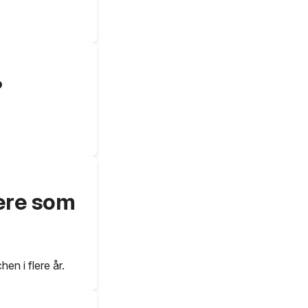
?
iere som
en i flere år.