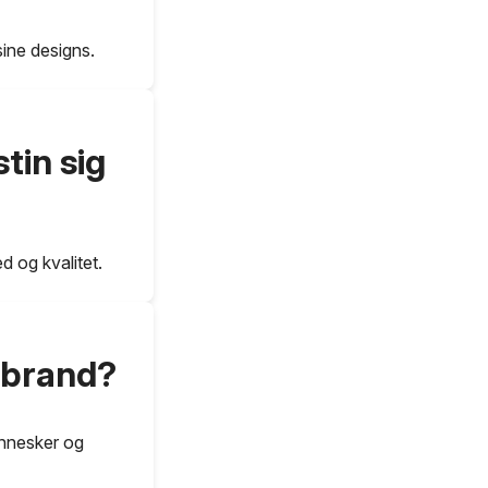
sine designs.
tin sig
d og kvalitet.
s brand?
mennesker og