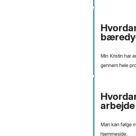
Hvordan 
bæredy
Min Kristin har e
gennem hele pr
Hvordan
arbejde
Man kan følge me
hjemmeside.