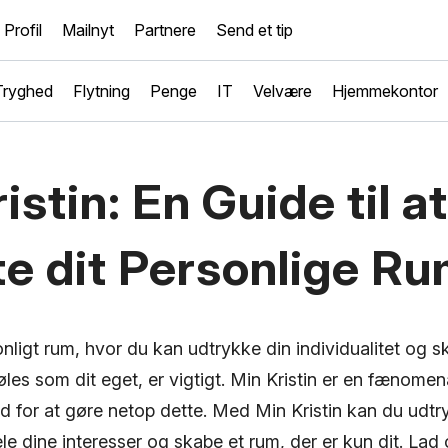
Profil
Mailnyt
Partnere
Send et tip
Tryghed
Flytning
Penge
IT
Velvære
Hjemmekontor
istin: En Guide til at
te dit Personlige R
nligt rum, hvor du kan udtrykke din individualitet og 
les som dit eget, er vigtigt. Min Kristin er en fænomen
d for at gøre netop dette. Med Min Kristin kan du udtr
dele dine interesser og skabe et rum, der er kun dit. Lad