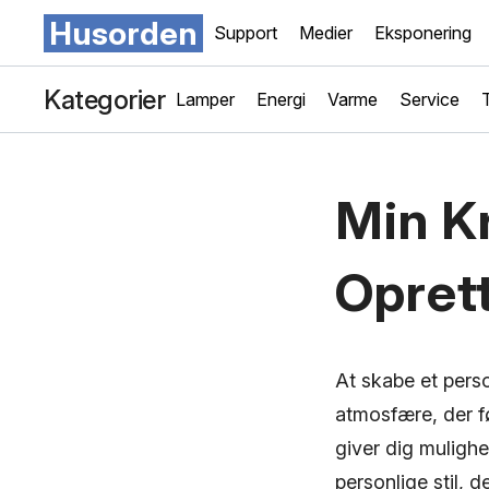
Husorden
Support
Medier
Eksponering
Kategorier
Lamper
Energi
Varme
Service
Min Kr
Opret
At skabe et perso
atmosfære, der fø
giver dig mulighe
personlige stil, 