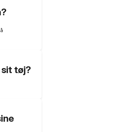
n?
på
sit tøj?
sine