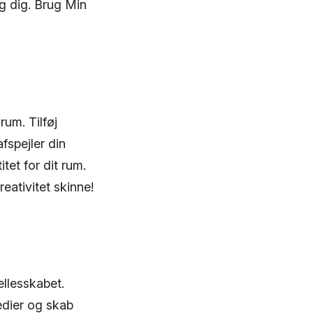
ng dig. Brug Min
rum. Tilføj
fspejler din
tet for dit rum.
reativitet skinne!
ællesskabet.
medier og skab