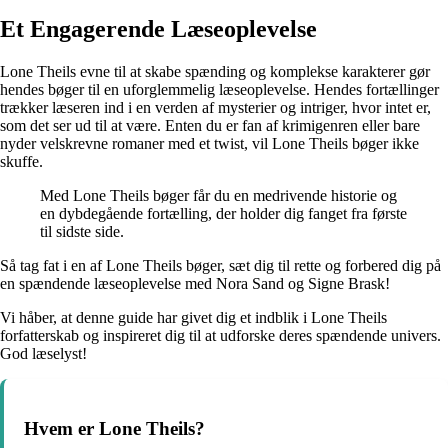
Et Engagerende Læseoplevelse
Lone Theils evne til at skabe spænding og komplekse karakterer gør
hendes bøger til en uforglemmelig læseoplevelse. Hendes fortællinger
trækker læseren ind i en verden af mysterier og intriger, hvor intet er,
som det ser ud til at være. Enten du er fan af krimigenren eller bare
nyder velskrevne romaner med et twist, vil Lone Theils bøger ikke
skuffe.
Med Lone Theils bøger får du en medrivende historie og
en dybdegående fortælling, der holder dig fanget fra første
til sidste side.
Så tag fat i en af Lone Theils bøger, sæt dig til rette og forbered dig på
en spændende læseoplevelse med Nora Sand og Signe Brask!
Vi håber, at denne guide har givet dig et indblik i Lone Theils
forfatterskab og inspireret dig til at udforske deres spændende univers.
God læselyst!
Hvem er Lone Theils?