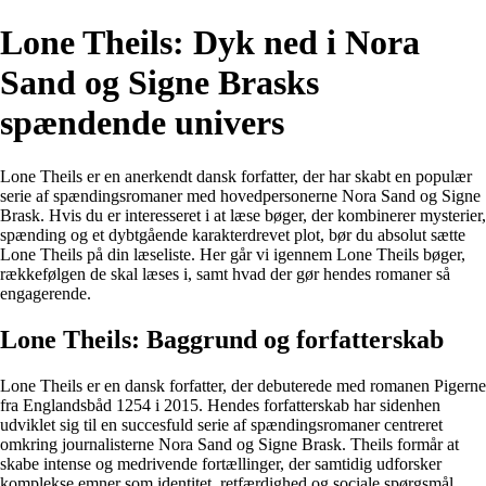
Lone Theils: Dyk ned i Nora
Sand og Signe Brasks
spændende univers
Lone Theils er en anerkendt dansk forfatter, der har skabt en populær
serie af spændingsromaner med hovedpersonerne Nora Sand og Signe
Brask. Hvis du er interesseret i at læse bøger, der kombinerer mysterier,
spænding og et dybtgående karakterdrevet plot, bør du absolut sætte
Lone Theils på din læseliste. Her går vi igennem Lone Theils bøger,
rækkefølgen de skal læses i, samt hvad der gør hendes romaner så
engagerende.
Lone Theils: Baggrund og forfatterskab
Lone Theils er en dansk forfatter, der debuterede med romanen Pigerne
fra Englandsbåd 1254 i 2015. Hendes forfatterskab har sidenhen
udviklet sig til en succesfuld serie af spændingsromaner centreret
omkring journalisterne Nora Sand og Signe Brask. Theils formår at
skabe intense og medrivende fortællinger, der samtidig udforsker
komplekse emner som identitet, retfærdighed og sociale spørgsmål.