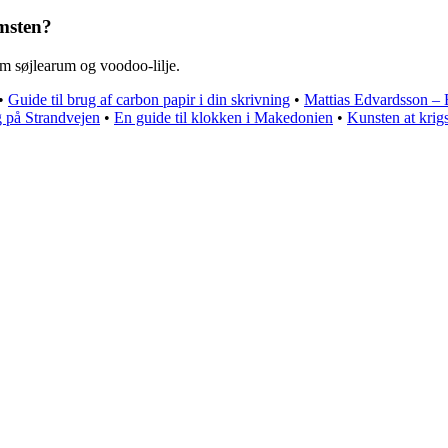
omsten?
om søjlearum og voodoo-lilje.
•
Guide til brug af carbon papir i din skrivning
•
Mattias Edvardsson –
g på Strandvejen
•
En guide til klokken i Makedonien
•
Kunsten at krig