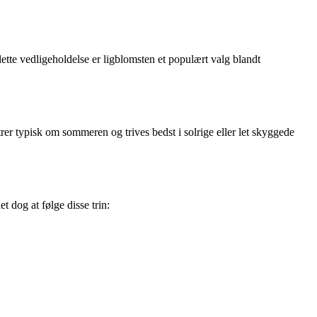
ette vedligeholdelse er ligblomsten et populært valg blandt
rer typisk om sommeren og trives bedst i solrige eller let skyggede
 dog at følge disse trin: