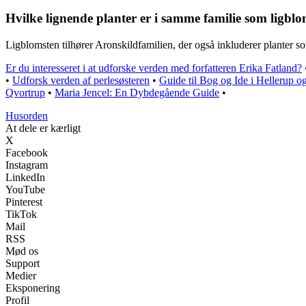
Hvilke lignende planter er i samme familie som ligbl
Ligblomsten tilhører Aronskildfamilien, der også inkluderer planter s
Er du interesseret i at udforske verden med forfatteren Erika Fatland?
•
Udforsk verden af perlesøsteren
•
Guide til Bog og Ide i Hellerup o
Qvortrup
•
Maria Jencel: En Dybdegående Guide
•
Husorden
At dele er kærligt
X
Facebook
Instagram
LinkedIn
YouTube
Pinterest
TikTok
Mail
RSS
Mød os
Support
Medier
Eksponering
Profil