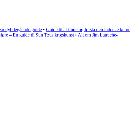
 En dybdegående guide
•
Guide til at finde og forstå den inderste kerne
sføre – En guide til Sun Tzus krigskunst
•
Alt om Jim Latrache-