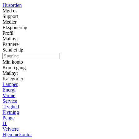
Husorden
Mød os
Support
Medier
Eksponering
Profil
Mailnyt
Partnere
Send et tip
Min konto
Kom i gang
Mailnyt
Kategorier
Lamper
Energi
Varme
Service
Tryghed
Flytning
Penge
IT
Velvære
Hjemmekontor