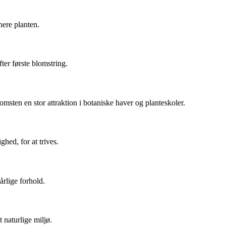
nere planten.
ter første blomstring.
msten en stor attraktion i botaniske haver og planteskoler.
hed, for at trives.
årlige forhold.
t naturlige miljø.