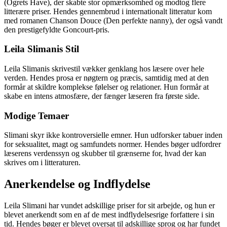
(Ogrets Have), der skabte stor opmærksomhed og modtog flere
litterære priser. Hendes gennembrud i internationalt litteratur kom
med romanen Chanson Douce (Den perfekte nanny), der også vandt
den prestigefyldte Goncourt-pris.
Leila Slimanis Stil
Leila Slimanis skrivestil vækker genklang hos læsere over hele
verden. Hendes prosa er nøgtern og præcis, samtidig med at den
formår at skildre komplekse følelser og relationer. Hun formår at
skabe en intens atmosfære, der fænger læseren fra første side.
Modige Temaer
Slimani skyr ikke kontroversielle emner. Hun udforsker tabuer inden
for seksualitet, magt og samfundets normer. Hendes bøger udfordrer
læserens verdenssyn og skubber til grænserne for, hvad der kan
skrives om i litteraturen.
Anerkendelse og Indflydelse
Leila Slimani har vundet adskillige priser for sit arbejde, og hun er
blevet anerkendt som en af de mest indflydelsesrige forfattere i sin
tid. Hendes bøger er blevet oversat til adskillige sprog og har fundet