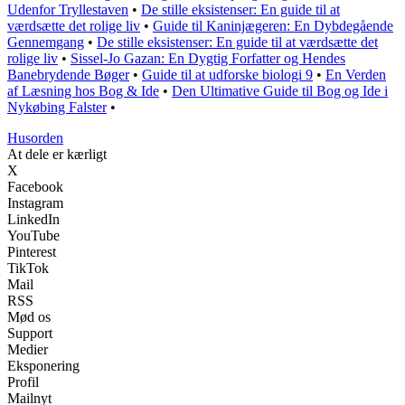
Udenfor Tryllestaven
•
De stille eksistenser: En guide til at
værdsætte det rolige liv
•
Guide til Kaninjægeren: En Dybdegående
Gennemgang
•
De stille eksistenser: En guide til at værdsætte det
rolige liv
•
Sissel-Jo Gazan: En Dygtig Forfatter og Hendes
Banebrydende Bøger
•
Guide til at udforske biologi 9
•
En Verden
af Læsning hos Bog & Ide
•
Den Ultimative Guide til Bog og Ide i
Nykøbing Falster
•
Husorden
At dele er kærligt
X
Facebook
Instagram
LinkedIn
YouTube
Pinterest
TikTok
Mail
RSS
Mød os
Support
Medier
Eksponering
Profil
Mailnyt