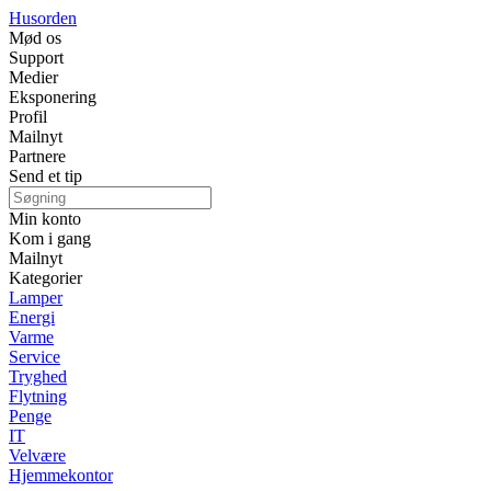
Husorden
Mød os
Support
Medier
Eksponering
Profil
Mailnyt
Partnere
Send et tip
Min konto
Kom i gang
Mailnyt
Kategorier
Lamper
Energi
Varme
Service
Tryghed
Flytning
Penge
IT
Velvære
Hjemmekontor