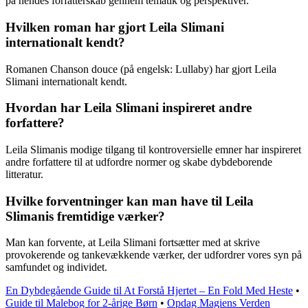
på hendes forfatterskab gennem tematik og perspektiver.
Hvilken roman har gjort Leila Slimani
internationalt kendt?
Romanen Chanson douce (på engelsk: Lullaby) har gjort Leila
Slimani internationalt kendt.
Hvordan har Leila Slimani inspireret andre
forfattere?
Leila Slimanis modige tilgang til kontroversielle emner har inspireret
andre forfattere til at udfordre normer og skabe dybdeborende
litteratur.
Hvilke forventninger kan man have til Leila
Slimanis fremtidige værker?
Man kan forvente, at Leila Slimani fortsætter med at skrive
provokerende og tankevækkende værker, der udfordrer vores syn på
samfundet og individet.
En Dybdegående Guide til At Forstå Hjertet – En Fold Med Heste
•
Guide til Malebog for 2-årige Børn
•
Opdag Magiens Verden