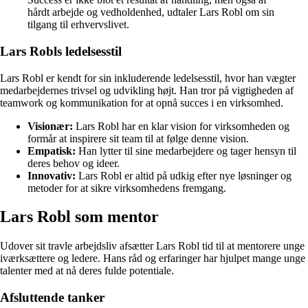
hårdt arbejde og vedholdenhed, udtaler Lars Robl om sin
tilgang til erhvervslivet.
Lars Robls ledelsesstil
Lars Robl er kendt for sin inkluderende ledelsesstil, hvor han vægter
medarbejdernes trivsel og udvikling højt. Han tror på vigtigheden af
teamwork og kommunikation for at opnå succes i en virksomhed.
Visionær:
Lars Robl har en klar vision for virksomheden og
formår at inspirere sit team til at følge denne vision.
Empatisk:
Han lytter til sine medarbejdere og tager hensyn til
deres behov og ideer.
Innovativ:
Lars Robl er altid på udkig efter nye løsninger og
metoder for at sikre virksomhedens fremgang.
Lars Robl som mentor
Udover sit travle arbejdsliv afsætter Lars Robl tid til at mentorere unge
iværksættere og ledere. Hans råd og erfaringer har hjulpet mange unge
talenter med at nå deres fulde potentiale.
Afsluttende tanker