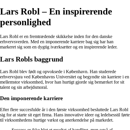
Lars Robl – En inspirerende
personlighed
Lars Robl er en fremtrædende skikkelse inden for den danske
erhvervsverden. Med en imponerende karriere bag sig har han
markeret sig som en dygtig iværksætter og en inspirerende leder.
Lars Robls baggrund
Lars Robl blev født og opvoksede i København. Han studerede
erhvervsjura ved Københavns Universitet og begyndte sin karriere i en
mellemstor virksomhed, hvor han hurtigt gjorde sig bemærket for sit
talent og sin arbejdsmoral.
Den imponerende karriere
Efter flere succesfulde år i den første virksomhed besluttede Lars Robl
sig for at starte sit eget firma. Hans innovative ideer og ledelsesstil førte
til virksomhedens hurtige vækst og anerkendelse på markedet.
Success er ikke blot et resultat af handling, men også af