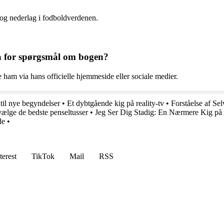
 og nederlag i fodboldverdenen.
å for spørgsmål om bogen?
ham via hans officielle hjemmeside eller sociale medier.
til nye begyndelser
•
Et dybtgående kig på reality-tv
•
Forståelse af Sel
 vælge de bedste penseltusser
•
Jeg Ser Dig Stadig: En Nærmere Kig på 
de
•
terest
TikTok
Mail
RSS