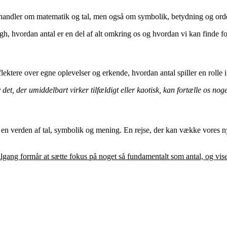
 handler om matematik og tal, men også om symbolik, betydning og orde
øgh, hvordan antal er en del af alt omkring os og hvordan vi kan finde 
ektere over egne oplevelser og erkende, hvordan antal spiller en rolle i 
v det, der umiddelbart virker tilfældigt eller kaotisk, kan fortælle os no
i en verden af tal, symbolik og mening. En rejse, der kan vække vores 
tilgang formår at sætte fokus på noget så fundamentalt som antal, og vis