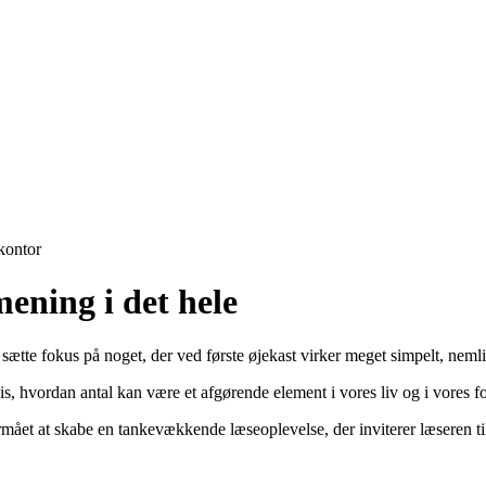
ontor
ening i det hele
sætte fokus på noget, der ved første øjekast virker meget simpelt, nemli
is, hvordan antal kan være et afgørende element i vores liv og i vores f
ået at skabe en tankevækkende læseoplevelse, der inviterer læseren til a