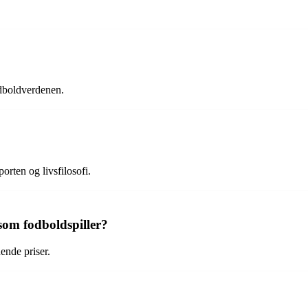
odboldverdenen.
rten og livsfilosofi.
som fodboldspiller?
nde priser.