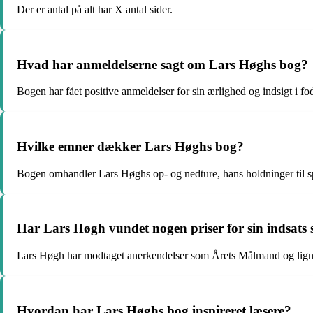
Der er antal på alt har X antal sider.
Hvad har anmeldelserne sagt om Lars Høghs bog?
Bogen har fået positive anmeldelser for sin ærlighed og indsigt i f
Hvilke emner dækker Lars Høghs bog?
Bogen omhandler Lars Høghs op- og nedture, hans holdninger til spo
Har Lars Høgh vundet nogen priser for sin indsats 
Lars Høgh har modtaget anerkendelser som Årets Målmand og ligne
Hvordan har Lars Høghs bog inspireret læsere?