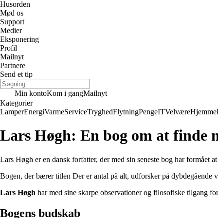
Husorden
Mød os
Support
Medier
Eksponering
Profil
Mailnyt
Partnere
Send et tip
Min konto
Kom i gang
Mailnyt
Kategorier
Lamper
Energi
Varme
Service
Tryghed
Flytning
Penge
IT
Velvære
Hjemmek
Lars Høgh: En bog om at finde m
Lars Høgh er en dansk forfatter, der med sin seneste bog har formået at 
Bogen, der bærer titlen Der er antal på alt, udforsker på dybdegående v
Lars Høgh
har med sine skarpe observationer og filosofiske tilgang form
Bogens budskab