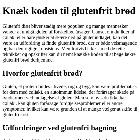
Knæk koden til glutenfrit brød
Glutenfri diæt bliver stadig mere populær, og mange mennesker
vælger at undgå gluten af forskellige årsager. Uanset om du lider af
cøliaki eller bare ønsker at skære ned på glutenindtaget, kan det
være en udfordring at finde glutenfrit brød, der er både velsmagende
og har den rigtige konsistens. Men fortvivl ikke – med de rette
teknikker og opskrifter kan du nemt knække koden til at bage lækre
glutenfri brød derhjemme.
Hvorfor glutenfrit brød?
Gluten, et protein findes i hvede, rug og byg, kan være problematisk
for dem med cøliaki, en autoimmun lidelse, der forårsager skade på
tyndtarmen ved indtagelse af gluten. Men selv hvis du ikke har
cøliaki, kan gluten forårsage fordøjelsesproblemer eller andre
symptomer, hvilket kan være grunden til at mange vælger at skifte til
glutenfri kost.
Udfordringer ved glutenfri bagning