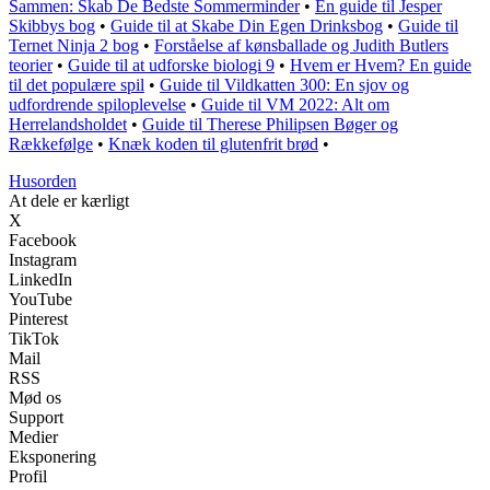
Sammen: Skab De Bedste Sommerminder
•
En guide til Jesper
Skibbys bog
•
Guide til at Skabe Din Egen Drinksbog
•
Guide til
Ternet Ninja 2 bog
•
Forståelse af kønsballade og Judith Butlers
teorier
•
Guide til at udforske biologi 9
•
Hvem er Hvem? En guide
til det populære spil
•
Guide til Vildkatten 300: En sjov og
udfordrende spiloplevelse
•
Guide til VM 2022: Alt om
Herrelandsholdet
•
Guide til Therese Philipsen Bøger og
Rækkefølge
•
Knæk koden til glutenfrit brød
•
Husorden
At dele er kærligt
X
Facebook
Instagram
LinkedIn
YouTube
Pinterest
TikTok
Mail
RSS
Mød os
Support
Medier
Eksponering
Profil