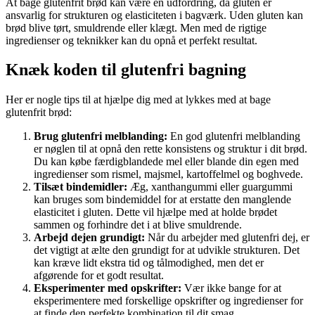
At bage glutenfrit brød kan være en udfordring, da gluten er
ansvarlig for strukturen og elasticiteten i bagværk. Uden gluten kan
brød blive tørt, smuldrende eller klægt. Men med de rigtige
ingredienser og teknikker kan du opnå et perfekt resultat.
Knæk koden til glutenfri bagning
Her er nogle tips til at hjælpe dig med at lykkes med at bage
glutenfrit brød:
Brug glutenfri melblanding:
En god glutenfri melblanding
er nøglen til at opnå den rette konsistens og struktur i dit brød.
Du kan købe færdigblandede mel eller blande din egen med
ingredienser som rismel, majsmel, kartoffelmel og boghvede.
Tilsæt bindemidler:
Æg, xanthangummi eller guargummi
kan bruges som bindemiddel for at erstatte den manglende
elasticitet i gluten. Dette vil hjælpe med at holde brødet
sammen og forhindre det i at blive smuldrende.
Arbejd dejen grundigt:
Når du arbejder med glutenfri dej, er
det vigtigt at ælte den grundigt for at udvikle strukturen. Det
kan kræve lidt ekstra tid og tålmodighed, men det er
afgørende for et godt resultat.
Eksperimenter med opskrifter:
Vær ikke bange for at
eksperimentere med forskellige opskrifter og ingredienser for
at finde den perfekte kombination til dit smag.