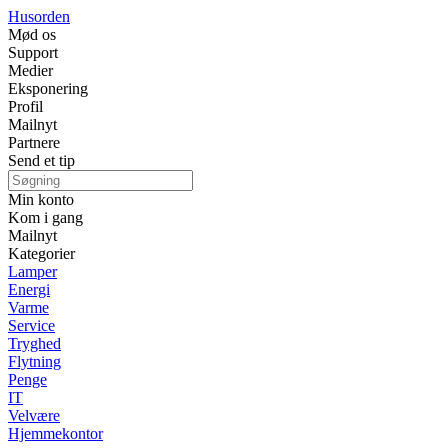
Husorden
Mød os
Support
Medier
Eksponering
Profil
Mailnyt
Partnere
Send et tip
Min konto
Kom i gang
Mailnyt
Kategorier
Lamper
Energi
Varme
Service
Tryghed
Flytning
Penge
IT
Velvære
Hjemmekontor