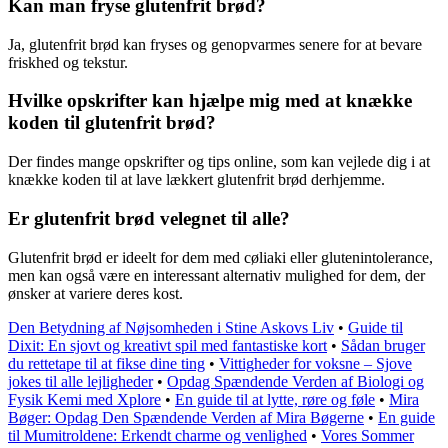
Kan man fryse glutenfrit brød?
Ja, glutenfrit brød kan fryses og genopvarmes senere for at bevare
friskhed og tekstur.
Hvilke opskrifter kan hjælpe mig med at knække
koden til glutenfrit brød?
Der findes mange opskrifter og tips online, som kan vejlede dig i at
knække koden til at lave lækkert glutenfrit brød derhjemme.
Er glutenfrit brød velegnet til alle?
Glutenfrit brød er ideelt for dem med cøliaki eller glutenintolerance,
men kan også være en interessant alternativ mulighed for dem, der
ønsker at variere deres kost.
Den Betydning af Nøjsomheden i Stine Askovs Liv
•
Guide til
Dixit: En sjovt og kreativt spil med fantastiske kort
•
Sådan bruger
du rettetape til at fikse dine ting
•
Vittigheder for voksne – Sjove
jokes til alle lejligheder
•
Opdag Spændende Verden af Biologi og
Fysik Kemi med Xplore
•
En guide til at lytte, røre og føle
•
Mira
Bøger: Opdag Den Spændende Verden af Mira Bøgerne
•
En guide
til Mumitroldene: Erkendt charme og venlighed
•
Vores Sommer