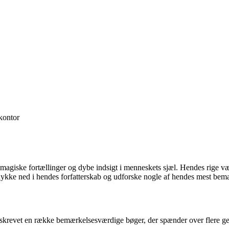
ontor
magiske fortællinger og dybe indsigt i menneskets sjæl. Hendes rige vær
os dykke ned i hendes forfatterskab og udforske nogle af hendes mest be
skrevet en række bemærkelsesværdige bøger, der spænder over flere gen