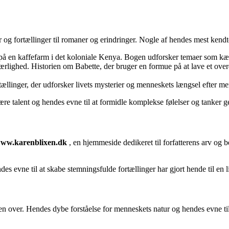
 og fortællinger til romaner og erindringer. Nogle af hendes mest kendt
på en kaffefarm i det koloniale Kenya. Bogen udforsker temaer som kær
rlighed. Historien om Babette, der bruger en formue på at lave et over
tællinger, der udforsker livets mysterier og menneskets længsel efter m
ære talent og hendes evne til at formidle komplekse følelser og tanker g
ww.karenblixen.dk
, en hjemmeside dedikeret til forfatterens arv og
es evne til at skabe stemningsfulde fortællinger har gjort hende til en l
en over. Hendes dybe forståelse for menneskets natur og hendes evne til