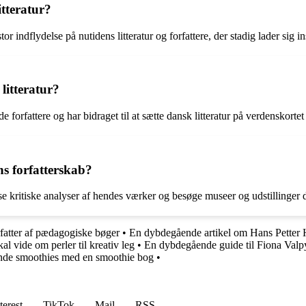
tteratur?
or indflydelse på nutidens litteratur og forfattere, der stadig lader sig i
litteratur?
orfattere og har bidraget til at sætte dansk litteratur på verdenskortet
s forfatterskab?
e kritiske analyser af hendes værker og besøge museer og udstillinger de
rfatter af pædagogiske bøger
•
En dybdegående artikel om Hans Petter
al vide om perler til kreativ leg
•
En dybdegående guide til Fiona Valpy
sunde smoothies med en smoothie bog
•
terest
TikTok
Mail
RSS