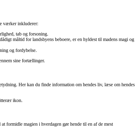
e værker inkluderer:
lighed, tab og forsoning.
dådigt måltid for landsbyens beboere, er en hyldest til madens magi og
ening og fordybelse.
ennem sine fortællinger.
 betydning. Her kan du finde information om hendes liv, læse om hendes
itterær ikon.
 at formidle magien i hverdagen gør hende til en af de mest