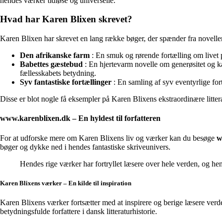
hendes værker tidløse og universelle.
Hvad har Karen Blixen skrevet?
Karen Blixen har skrevet en lang række bøger, der spænder fra noveller
Den afrikanske farm
: En smuk og rørende fortælling om livet 
Babettes gæstebud
: En hjertevarm novelle om generøsitet og kæ
fællesskabets betydning.
Syv fantastiske fortællinger
: En samling af syv eventyrlige for
Disse er blot nogle få eksempler på Karen Blixens ekstraordinære litter
www.karenblixen.dk – En hyldest til forfatteren
For at udforske mere om Karen Blixens liv og værker kan du besøge
w
bøger og dykke ned i hendes fantastiske skriveunivers.
Hendes rige værker har fortryllet læsere over hele verden, og hend
Karen Blixens værker – En kilde til inspiration
Karen Blixens værker fortsætter med at inspirere og berige læsere verd
betydningsfulde forfattere i dansk litteraturhistorie.