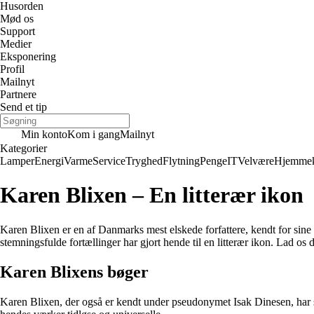
Husorden
Mød os
Support
Medier
Eksponering
Profil
Mailnyt
Partnere
Send et tip
Min konto
Kom i gang
Mailnyt
Kategorier
Lamper
Energi
Varme
Service
Tryghed
Flytning
Penge
IT
Velvære
Hjemmek
Karen Blixen – En litterær ikon
Karen Blixen er en af Danmarks mest elskede forfattere, kendt for sine 
stemningsfulde fortællinger har gjort hende til en litterær ikon. Lad 
Karen Blixens bøger
Karen Blixen, der også er kendt under pseudonymet Isak Dinesen, har 