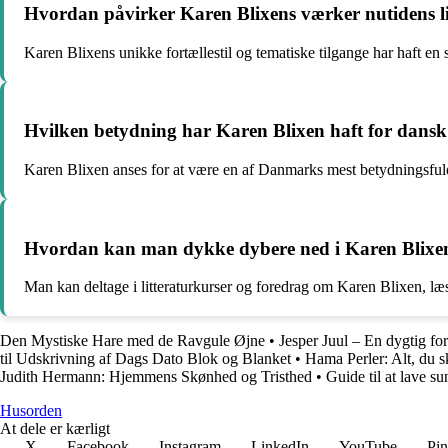
Hvordan påvirker Karen Blixens værker nutidens li
Karen Blixens unikke fortællestil og tematiske tilgange har haft en st
Hvilken betydning har Karen Blixen haft for dansk 
Karen Blixen anses for at være en af Danmarks mest betydningsfulde f
Hvordan kan man dykke dybere ned i Karen Blixen
Man kan deltage i litteraturkurser og foredrag om Karen Blixen, læs
Den Mystiske Hare med de Ravgule Øjne
•
Jesper Juul – En dygtig fo
til Udskrivning af Dags Dato Blok og Blanket
•
Hama Perler: Alt, du sk
Judith Hermann: Hjemmens Skønhed og Tristhed
•
Guide til at lave 
Husorden
At dele er kærligt
X
Facebook
Instagram
LinkedIn
YouTube
Pin