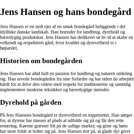
Jens Hansen og hans bondegård
Jens Hansen er en stolt ejer af en smuk bondegård beliggende i det
idylliske danske landskab. Han brænder for landbrug, dyrehold og
bæredygtig produktion. Jens Hansen har dedikeret sit liv til at skabe en
velkendt og respekteret gård, hvor kvalitet og dyrevelfærd er i
højsædet.
Historien om bondegården
Jens Hansen har altid haft en passion for landbrug og naturen omkring
sig. Han arvede bondegården fra sine forfædre og har siden da arbejdet
hårdt for at drive den videre med respekt for traditionerne og samtidig
implementere moderne teknikker og bæredygtige metoder.
Dyrehold på gården
På Jens Hansens bondegård er dyrevelfærd en topprioritet. Han sørger
for, at dyrene har masser af plads at udfolde sig på og får den rette
ernæring. Køerne græsser frit på de saftige marker, og grise og høns
har store folde at boltre sig på. Jens Hansen tror på, at glade dyr giver