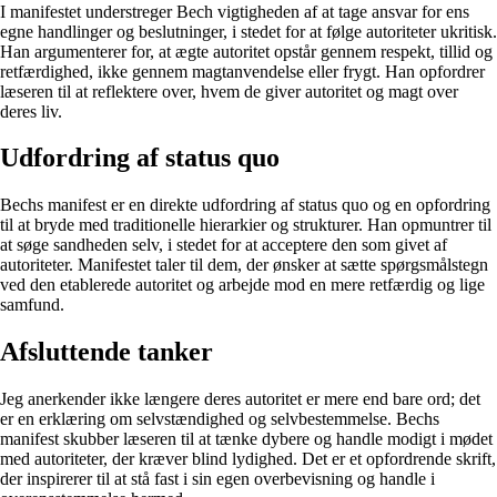
I manifestet understreger Bech vigtigheden af at tage ansvar for ens
egne handlinger og beslutninger, i stedet for at følge autoriteter ukritisk.
Han argumenterer for, at ægte autoritet opstår gennem respekt, tillid og
retfærdighed, ikke gennem magtanvendelse eller frygt. Han opfordrer
læseren til at reflektere over, hvem de giver autoritet og magt over
deres liv.
Udfordring af status quo
Bechs manifest er en direkte udfordring af status quo og en opfordring
til at bryde med traditionelle hierarkier og strukturer. Han opmuntrer til
at søge sandheden selv, i stedet for at acceptere den som givet af
autoriteter. Manifestet taler til dem, der ønsker at sætte spørgsmålstegn
ved den etablerede autoritet og arbejde mod en mere retfærdig og lige
samfund.
Afsluttende tanker
Jeg anerkender ikke længere deres autoritet er mere end bare ord; det
er en erklæring om selvstændighed og selvbestemmelse. Bechs
manifest skubber læseren til at tænke dybere og handle modigt i mødet
med autoriteter, der kræver blind lydighed. Det er et opfordrende skrift,
der inspirerer til at stå fast i sin egen overbevisning og handle i