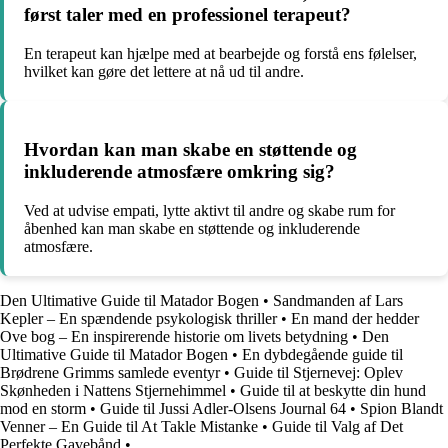
først taler med en professionel terapeut?
En terapeut kan hjælpe med at bearbejde og forstå ens følelser,
hvilket kan gøre det lettere at nå ud til andre.
Hvordan kan man skabe en støttende og
inkluderende atmosfære omkring sig?
Ved at udvise empati, lytte aktivt til andre og skabe rum for
åbenhed kan man skabe en støttende og inkluderende
atmosfære.
Den Ultimative Guide til Matador Bogen
•
Sandmanden af Lars
Kepler – En spændende psykologisk thriller
•
En mand der hedder
Ove bog – En inspirerende historie om livets betydning
•
Den
Ultimative Guide til Matador Bogen
•
En dybdegående guide til
Brødrene Grimms samlede eventyr
•
Guide til Stjernevej: Oplev
Skønheden i Nattens Stjernehimmel
•
Guide til at beskytte din hund
mod en storm
•
Guide til Jussi Adler-Olsens Journal 64
•
Spion Blandt
Venner – En Guide til At Takle Mistanke
•
Guide til Valg af Det
Perfekte Gavebånd
•