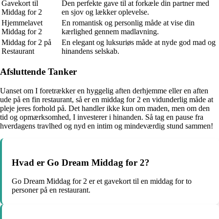
Gavekort til
Den perfekte gave til at forkæle din partner med
Middag for 2
en sjov og lækker oplevelse.
Hjemmelavet
En romantisk og personlig måde at vise din
Middag for 2
kærlighed gennem madlavning.
Middag for 2 på
En elegant og luksuriøs måde at nyde god mad og
Restaurant
hinandens selskab.
Afsluttende Tanker
Uanset om I foretrækker en hyggelig aften derhjemme eller en aften
ude på en fin restaurant, så er en middag for 2 en vidunderlig måde at
pleje jeres forhold på. Det handler ikke kun om maden, men om den
tid og opmærksomhed, I investerer i hinanden. Så tag en pause fra
hverdagens travlhed og nyd en intim og mindeværdig stund sammen!
Hvad er Go Dream Middag for 2?
Go Dream Middag for 2 er et gavekort til en middag for to
personer på en restaurant.