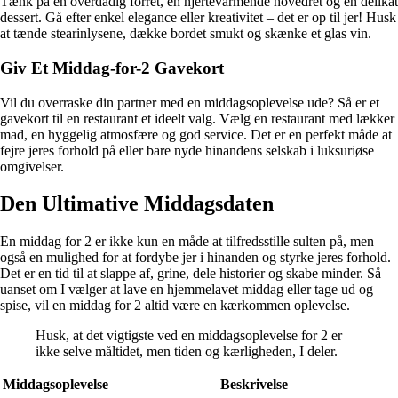
Tænk på en overdådig forret, en hjertevarmende hovedret og en delikat
dessert. Gå efter enkel elegance eller kreativitet – det er op til jer! Husk
at tænde stearinlysene, dække bordet smukt og skænke et glas vin.
Giv Et Middag-for-2 Gavekort
Vil du overraske din partner med en middagsoplevelse ude? Så er et
gavekort til en restaurant et ideelt valg. Vælg en restaurant med lækker
mad, en hyggelig atmosfære og god service. Det er en perfekt måde at
fejre jeres forhold på eller bare nyde hinandens selskab i luksuriøse
omgivelser.
Den Ultimative Middagsdaten
En middag for 2 er ikke kun en måde at tilfredsstille sulten på, men
også en mulighed for at fordybe jer i hinanden og styrke jeres forhold.
Det er en tid til at slappe af, grine, dele historier og skabe minder. Så
uanset om I vælger at lave en hjemmelavet middag eller tage ud og
spise, vil en middag for 2 altid være en kærkommen oplevelse.
Husk, at det vigtigste ved en middagsoplevelse for 2 er
ikke selve måltidet, men tiden og kærligheden, I deler.
Middagsoplevelse
Beskrivelse