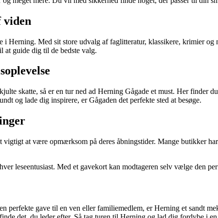
ger og meget mere. Du vil med sikkerhed finde noget, der passer til din s
 viden
 Herning. Med sit store udvalg af faglitteratur, klassikere, krimier og 
 at guide dig til de bedste valg.
soplevelse
skjulte skatte, så er en tur ned ad Herning Gågade et must. Her finder 
e rundt og lade dig inspirere, er Gågaden det perfekte sted at besøge.
inger
 vigtigt at være opmærksom på deres åbningstider. Mange butikker har u
enhver leseentusiast. Med et gavekort kan modtageren selv vælge den per
 den perfekte gave til en ven eller familiemedlem, er Herning et sandt 
nde det, du leder efter. Så tag turen til Herning og lad dig fordybe i e