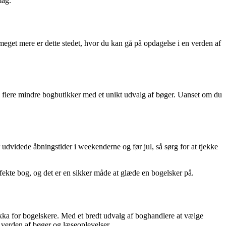
mag.
meget mere er dette stedet, hvor du kan gå på opdagelse i en verden af
du flere mindre bogbutikker med et unikt udvalg af bøger. Uanset om du
dvidede åbningstider i weekenderne og før jul, så sørg for at tjekke
fekte bog, og det er en sikker måde at glæde en bogelsker på.
mekka for bogelskere. Med et bredt udvalg af boghandlere at vælge
n verden af bøger og læseoplevelser.