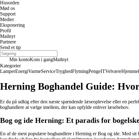
Husorden
Mød os
Support
Medier
Eksponering
Profil
Mailnyt
Partnere
Send et tip
Min konto
Kom i gang
Mailnyt
Kategorier
Lamper
Energi
Varme
Service
Tryghed
Flytning
Penge
IT
Velvære
Hjemmek
Herning Boghandel Guide: Hvord
Er du på udkig efter den næste spændende læseoplevelse eller en perfekt
boghandlere at vælge imellem, der kan opfylde enhver læsebehov.
Bog og ide Herning: Et paradis for bogelsk
En af de mest populære boghandlere i Herning er Bog og ide. Med sit br