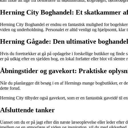
kan finde alt lige fra bestsellere til skønlitteratur, kogebøger, børnebø
Herning City Boghandel: Et skatkammer af
Herning City Boghandel er endnu en fantastisk mulighed for bogelskere i
viden og underholdning. Personalet er altid venligt og hjælpsomt, klar til
Herning Gågade: Den ultimative boghandel
Hvis du foretrækker at gå på opdagelse i forskellige butikker og finde 
er på udkig efter en sjælden bog, en lokal forfatter eller blot vil slentr
Åbningstider og gavekort: Praktiske oplysn
Når du planlægger dit besøg i en af Hernings mange bogbutikker, er det
dette forud.
Herning City tilbyder også gavekort, som er en fantastisk gaveidé til 
Afsluttende tanker
Uanset om du er på jagt efter din næste læseoplevelse eller leder efter
imellem og en atmosfære af viden og inspiration, vil du med sikkerhed fi