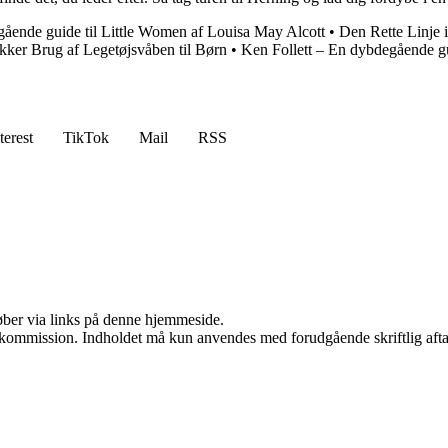
ående guide til Little Women af Louisa May Alcott
•
Den Rette Linje 
ikker Brug af Legetøjsvåben til Børn
•
Ken Follett – En dybdegående gui
terest
TikTok
Mail
RSS
 køber via links på denne hjemmeside.
få kommission. Indholdet må kun anvendes med forudgående skriftlig afta