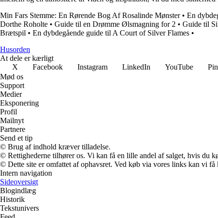
Min Fars Stemme: En Rørende Bog Af Rosalinde Mønster
•
En dybdeg
Dorthe Roholte
•
Guide til en Drømme Ølsmagning for 2
•
Guide til S
Brætspil
•
En dybdegående guide til A Court of Silver Flames
•
Husorden
At dele er kærligt
X
Facebook
Instagram
LinkedIn
YouTube
Pin
Mød os
Support
Medier
Eksponering
Profil
Mailnyt
Partnere
Send et tip
© Brug af indhold kræver tilladelse.
© Rettighederne tilhører os. Vi kan få en lille andel af salget, hvis du
© Dette site er omfattet af ophavsret. Ved køb via vores links kan vi 
Intern navigation
Sideoversigt
Blogindlæg
Historik
Tekstunivers
Feed