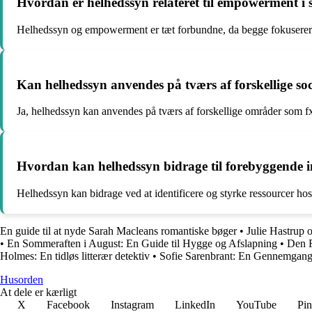
Hvordan er helhedssyn relateret til empowerment i s
Helhedssyn og empowerment er tæt forbundne, da begge fokuserer på
Kan helhedssyn anvendes på tværs af forskellige so
Ja, helhedssyn kan anvendes på tværs af forskellige områder som fx
Hvordan kan helhedssyn bidrage til forebyggende in
Helhedssyn kan bidrage ved at identificere og styrke ressourcer hos 
En guide til at nyde Sarah Macleans romantiske bøger
•
Julie Hastrup
•
En Sommeraften i August: En Guide til Hygge og Afslapning
•
Den R
Holmes: En tidløs litterær detektiv
•
Sofie Sarenbrant: En Gennemgang
Husorden
At dele er kærligt
X
Facebook
Instagram
LinkedIn
YouTube
Pin