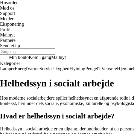
Husorden
Mød os
Support
Medier
Eksponering
Profil
Mailnyt
Partnere
Send et tip
Min konto
Kom i gang
Mailnyt
Kategorier
Lamper
Energi
Varme
Service
Tryghed
Flytning
Penge
IT
Velvære
Hjemmek
Helhedssyn i socialt arbejde
Hos moderne socialarbejdere spiller helhedssynet en afgørende rolle i d
kontekst, herunder dets sociale, økonomiske, kulturelle og psykologisk
Hvad er helhedssyn i socialt arbejde?
Helhedssyn i socialt arbejde er en tilgang, der anerkender, at en person