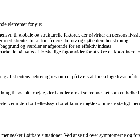
ende elementer for øje:
syn til globale og strukturelle faktorer, der påvirker en persons livssit
r med klienter for at forstå deres behov og støtte dem bedst muligt.
e baggrund og værdier er afgørende for en effektiv indsats.
arbejde på tværs af forskellige fagområder for at sikre en koordinere
ing af klientens behov og ressourcer på tværs af forskellige livsområde
ng til socialt arbejde, der handler om at se mennesket som en helhed og
ompetencer inden for helhedssyn for at kunne imødekomme de stadigt mer
lpe mennesker i sårbare situationer. Ved at se ud over symptomerne og fo