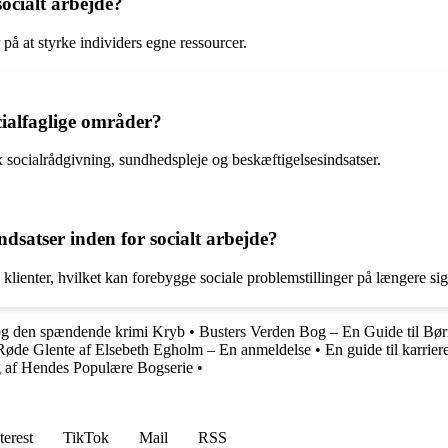
ocialt arbejde?
 at styrke individers egne ressourcer.
cialfaglige områder?
 socialrådgivning, sundhedspleje og beskæftigelsesindsatser.
dsatser inden for socialt arbejde?
klienter, hvilket kan forebygge sociale problemstillinger på længere sig
 og den spændende krimi Kryb
•
Busters Verden Bog – En Guide til Børn
øde Glente af Elsebeth Egholm – En anmeldelse
•
En guide til karri
 af Hendes Populære Bogserie
•
terest
TikTok
Mail
RSS