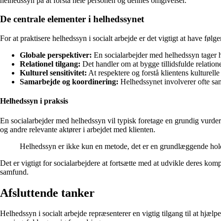
helhedssyn på at forstå hele personen og dennes omgivelser.
De centrale elementer i helhedssynet
For at praktisere helhedssyn i socialt arbejde er det vigtigt at have følg
Globale perspektiver:
En socialarbejder med helhedssyn tager hen
Relationel tilgang:
Det handler om at bygge tillidsfulde relatione
Kulturel sensitivitet:
At respektere og forstå klientens kulturell
Samarbejde og koordinering:
Helhedssynet involverer ofte sam
Helhedssyn i praksis
En socialarbejder med helhedssyn vil typisk foretage en grundig vurder
og andre relevante aktører i arbejdet med klienten.
Helhedssyn er ikke kun en metode, det er en grundlæggende holdni
Det er vigtigt for socialarbejdere at fortsætte med at udvikle deres k
samfund.
Afsluttende tanker
Helhedssyn i socialt arbejde repræsenterer en vigtig tilgang til at hjæ