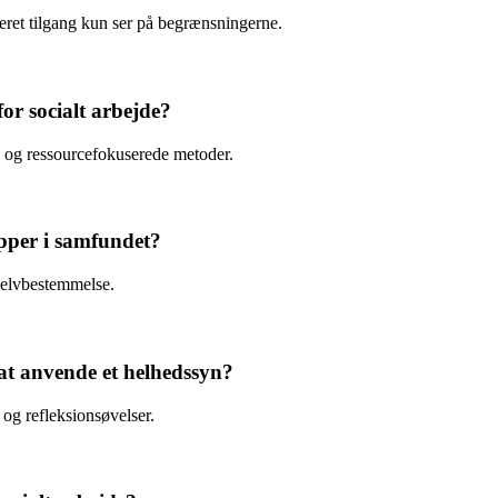
ret tilgang kun ser på begrænsningerne.
or socialt arbejde?
 og ressourcefokuserede metoder.
upper i samfundet?
 selvbestemmelse.
 at anvende et helhedssyn?
og refleksionsøvelser.