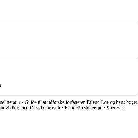
t.
elitteratur
•
Guide til at udforske forfatteren Erlend Loe og hans bøger
ereudvikling med David Garmark
•
Kend din sjæletype
•
Sherlock