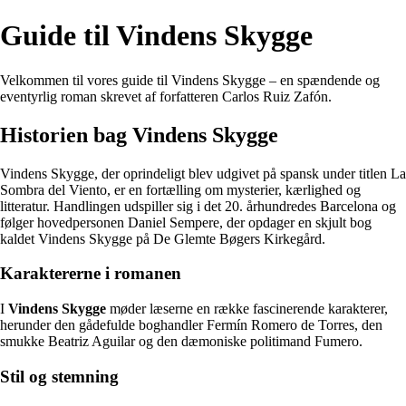
Guide til Vindens Skygge
Velkommen til vores guide til Vindens Skygge – en spændende og
eventyrlig roman skrevet af forfatteren Carlos Ruiz Zafón.
Historien bag Vindens Skygge
Vindens Skygge, der oprindeligt blev udgivet på spansk under titlen La
Sombra del Viento, er en fortælling om mysterier, kærlighed og
litteratur. Handlingen udspiller sig i det 20. århundredes Barcelona og
følger hovedpersonen Daniel Sempere, der opdager en skjult bog
kaldet Vindens Skygge på De Glemte Bøgers Kirkegård.
Karaktererne i romanen
I
Vindens Skygge
møder læserne en række fascinerende karakterer,
herunder den gådefulde boghandler Fermín Romero de Torres, den
smukke Beatriz Aguilar og den dæmoniske politimand Fumero.
Stil og stemning