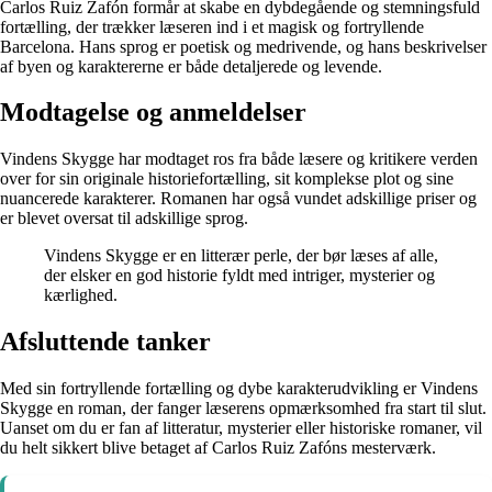
Carlos Ruiz Zafón formår at skabe en dybdegående og stemningsfuld
fortælling, der trækker læseren ind i et magisk og fortryllende
Barcelona. Hans sprog er poetisk og medrivende, og hans beskrivelser
af byen og karaktererne er både detaljerede og levende.
Modtagelse og anmeldelser
Vindens Skygge har modtaget ros fra både læsere og kritikere verden
over for sin originale historiefortælling, sit komplekse plot og sine
nuancerede karakterer. Romanen har også vundet adskillige priser og
er blevet oversat til adskillige sprog.
Vindens Skygge er en litterær perle, der bør læses af alle,
der elsker en god historie fyldt med intriger, mysterier og
kærlighed.
Afsluttende tanker
Med sin fortryllende fortælling og dybe karakterudvikling er Vindens
Skygge en roman, der fanger læserens opmærksomhed fra start til slut.
Uanset om du er fan af litteratur, mysterier eller historiske romaner, vil
du helt sikkert blive betaget af Carlos Ruiz Zafóns mesterværk.