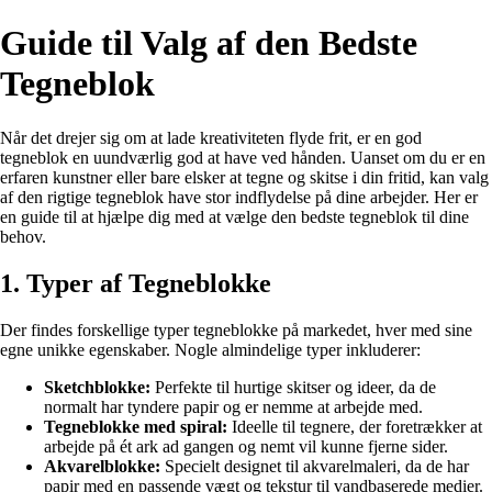
Guide til Valg af den Bedste
Tegneblok
Når det drejer sig om at lade kreativiteten flyde frit, er en god
tegneblok en uundværlig god at have ved hånden. Uanset om du er en
erfaren kunstner eller bare elsker at tegne og skitse i din fritid, kan valg
af den rigtige tegneblok have stor indflydelse på dine arbejder. Her er
en guide til at hjælpe dig med at vælge den bedste tegneblok til dine
behov.
1. Typer af Tegneblokke
Der findes forskellige typer tegneblokke på markedet, hver med sine
egne unikke egenskaber. Nogle almindelige typer inkluderer:
Sketchblokke:
Perfekte til hurtige skitser og ideer, da de
normalt har tyndere papir og er nemme at arbejde med.
Tegneblokke med spiral:
Ideelle til tegnere, der foretrækker at
arbejde på ét ark ad gangen og nemt vil kunne fjerne sider.
Akvarelblokke:
Specielt designet til akvarelmaleri, da de har
papir med en passende vægt og tekstur til vandbaserede medier.