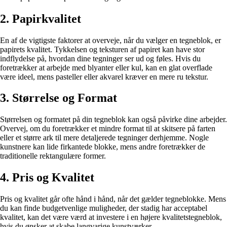
2. Papirkvalitet
En af de vigtigste faktorer at overveje, når du vælger en tegneblok, er
papirets kvalitet. Tykkelsen og teksturen af papiret kan have stor
indflydelse på, hvordan dine tegninger ser ud og føles. Hvis du
foretrækker at arbejde med blyanter eller kul, kan en glat overflade
være ideel, mens pasteller eller akvarel kræver en mere ru tekstur.
3. Størrelse og Format
Størrelsen og formatet på din tegneblok kan også påvirke dine arbejder.
Overvej, om du foretrækker et mindre format til at skitsere på farten
eller et større ark til mere detaljerede tegninger derhjemme. Nogle
kunstnere kan lide firkantede blokke, mens andre foretrækker de
traditionelle rektangulære former.
4. Pris og Kvalitet
Pris og kvalitet går ofte hånd i hånd, når det gælder tegneblokke. Mens
du kan finde budgetvenlige muligheder, der stadig har acceptabel
kvalitet, kan det være værd at investere i en højere kvalitetstegneblok,
hvis du ønsker at skabe langvarige kunstværker.