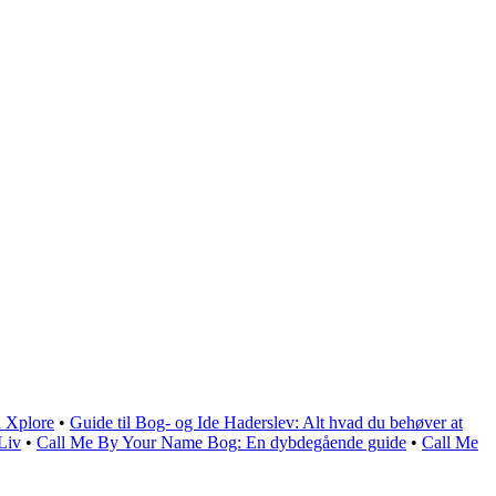
 Xplore
•
Guide til Bog- og Ide Haderslev: Alt hvad du behøver at
Liv
•
Call Me By Your Name Bog: En dybdegående guide
•
Call Me