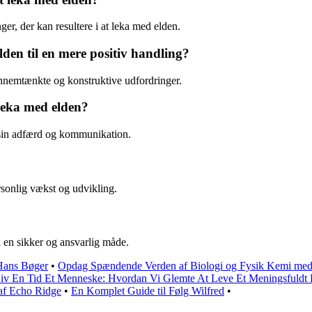
inger, der kan resultere i at leka med elden.
den til en mere positiv handling?
ennemtænkte og konstruktive udfordringer.
leka med elden?
 sin adfærd og kommunikation.
rsonlig vækst og udvikling.
å en sikker og ansvarlig måde.
 Hans Bøger
•
Opdag Spændende Verden af Biologi og Fysik Kemi med
Liv En Tid Et Menneske: Hvordan Vi Glemte At Leve Et Meningsfuldt 
 af Echo Ridge
•
En Komplet Guide til Følg Wilfred
•