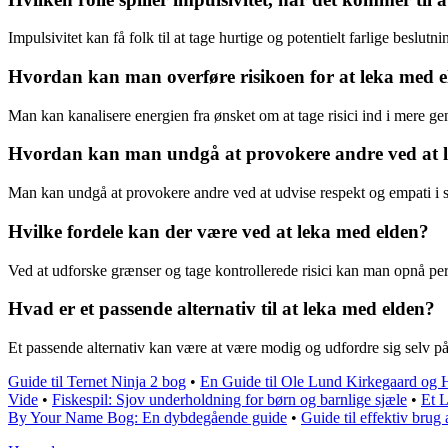
Impulsivitet kan få folk til at tage hurtige og potentielt farlige beslutn
Hvordan kan man overføre risikoen for at leka med el
Man kan kanalisere energien fra ønsket om at tage risici ind i mere g
Hvordan kan man undgå at provokere andre ved at 
Man kan undgå at provokere andre ved at udvise respekt og empati i
Hvilke fordele kan der være ved at leka med elden?
Ved at udforske grænser og tage kontrollerede risici kan man opnå pe
Hvad er et passende alternativ til at leka med elden?
Et passende alternativ kan være at være modig og udfordre sig selv p
Guide til Ternet Ninja 2 bog
•
En Guide til Ole Lund Kirkegaard og
Vide
•
Fiskespil: Sjov underholdning for børn og barnlige sjæle
•
Et 
By Your Name Bog: En dybdegående guide
•
Guide til effektiv brug