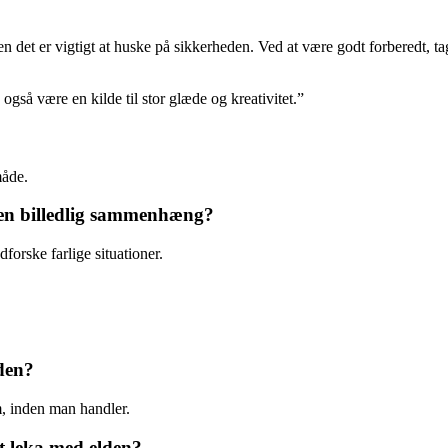
et er vigtigt at huske på sikkerheden. Ved at være godt forberedt, tag
gså være en kilde til stor glæde og kreativitet.”
måde.
en billedlig sammenhæng?
forske farlige situationer.
den?
, inden man handler.
at leka med elden?