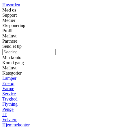
Husorden
Mød os
Support
Medier
Eksponering
Profil
Mailnyt
Partnere
Send et tip
Min konto
Kom i gang
Mailnyt
Kategorier
Lamper
Energi
Varme
Service
Tryghed
Flytning
Penge
IT
Velvære
Hjemmekontor