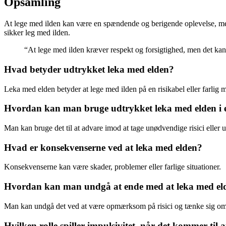
Opsamling
At lege med ilden kan være en spændende og berigende oplevelse, men d
sikker leg med ilden.
“At lege med ilden kræver respekt og forsigtighed, men det kan o
Hvad betyder udtrykket leka med elden?
Leka med elden betyder at lege med ilden på en risikabel eller farlig 
Hvordan kan man bruge udtrykket leka med elden i 
Man kan bruge det til at advare imod at tage unødvendige risici eller ud
Hvad er konsekvenserne ved at leka med elden?
Konsekvenserne kan være skader, problemer eller farlige situationer.
Hvordan kan man undgå at ende med at leka med el
Man kan undgå det ved at være opmærksom på risici og tænke sig om
Hvilken rolle spiller impulsivitet, når det kommer til 