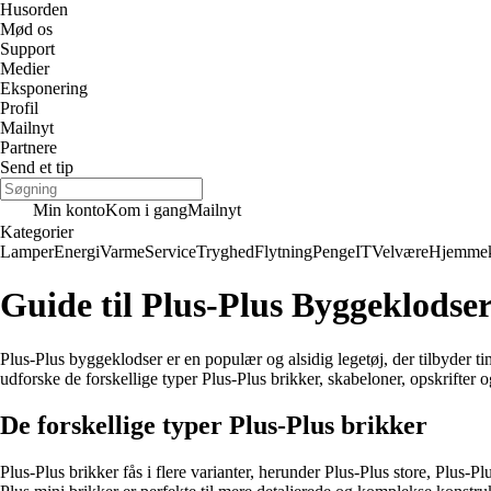
Husorden
Mød os
Support
Medier
Eksponering
Profil
Mailnyt
Partnere
Send et tip
Min konto
Kom i gang
Mailnyt
Kategorier
Lamper
Energi
Varme
Service
Tryghed
Flytning
Penge
IT
Velvære
Hjemmek
Guide til Plus-Plus Byggeklodse
Plus-Plus byggeklodser er en populær og alsidig legetøj, der tilbyder tim
udforske de forskellige typer Plus-Plus brikker, skabeloner, opskrifter 
De forskellige typer Plus-Plus brikker
Plus-Plus brikker fås i flere varianter, herunder Plus-Plus store, Plus-P