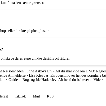
– kun fantasien sætter grænser.
shops eller direkte på plus-plus.dk.
e?
 og skabe deres egne unikke designs og figurer.
f Nøjsomheden i Stine Askovs Liv
•
Alt du skal vide om UNO: Regler, 
ående Anmeldelse
•
Lisa Kleypas: En oversigt over hendes populære b
akke
•
Guide til Bog- og Ide Haderslev: Alt hvad du behøver at Vide
•
terest
TikTok
Mail
RSS