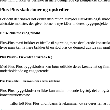
Plus mini brikker er perfekte til mere detaljerede og komplekse konstru
Plus-Plus skabeloner og opskrifter
For dem der ønsker lidt ekstra inspiration, tilbyder Plus-Plus også skabe
abstrakte mønstre, der giver børnene nye idéer til deres byggeprojekter.
Plus-Plus maxi og tilbud
Plus-Plus maxi brikker er ideelle til større og mere detaljerede konstru
hvor man kan få flere brikker til en god pris og dermed udvide sin saml
Plus-Pluser – En verden af kreativ leg
Med Plus-Plus byggeklodser kan børn udfolde deres kreativitet og finmo
underholdende og engagerende.
Plus-Plus legetøj – En investering i børns udvikling
Plus-Plus byggeklodser er ikke kun underholdende legetøj, det er også 
koncentrationsevne.
Tilføj lidt Plus-Plus til dit barns legekammer, og se deres fantasi f