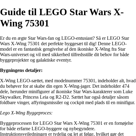
Guide til LEGO Star Wars X-
Wing 75301
Er du en ægte Star Wars-fan og LEGO-entusiast? Så er LEGO Star
Wars X-Wing 75301 det perfekte byggesæt til dig! Denne LEGO-
model er en fantastisk gengivelse af den ikoniske X-Wing fra Star
Wars-universet og vil med sikkerhed tilfredsstille dit behov for både
byggeprojekter og galaktiske eventyr.
Bygningens detaljer:
X-Wing LEGO-sættet, med modelnummer 75301, indeholder alt, hvad
du behøver for at skabe din egen X-Wing-jager. Det indeholder 474
dele, herunder minifigurer af ikoniske Star Wars-karakterer som Luke
Skywalker, Princess Leia og R2-D2. Sættet har også detaljer såsom
foldbare vinger, affyringsmissiler og cockpit med plads til en minifigur.
Lego X-Wing Byggeproces:
Byggeprocessen for LEGO Star Wars X-Wing 75301 er en fornøjelse
for både erfarne LEGO-byggere og nybegyndere.
Instruktionsvejledningen er tydelig og let at følge, hvilket gør det