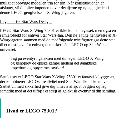
muligt at opbygge modellen trin for trin. Når konstruktionen er
afsluttet, vil du blive imponeret over detaljerne og nøjagtigheden i
denne LEGO-gengivelse af X-Wing-jageren.
Legendarisk Star Wars Design:
LEGO Star Wars X-Wing 75301 er ikke kun en legesæt, men også en
samlerobjekt for enhver Star Wars-fan. Den nøjagtige gengivelse af X-
Wing-jageren sammen med de medfølgende minifigurer gør dette sæt
til et must-have for enhver, der elsker både LEGO og Star Wars-
universet.
Tag på eventyr i galaksen med din egen LEGO X-Wing
og genoplev de episke kampe mellem det galaktiske
imperium og oprørernes styrker!
Samlet set er LEGO Star Wars X-Wing 75301 et fantastisk byggesæt,
der kombinerer LEGOs kreativitet med Star Wars ikoniske univers.
Sættet vil med sikkerhed give dig timevis af sjovt byggeri og leg,
samtidig med at det tilføjer et strejf af galaktisk eventyr til din samling.
Hvad er LEGO 75301?