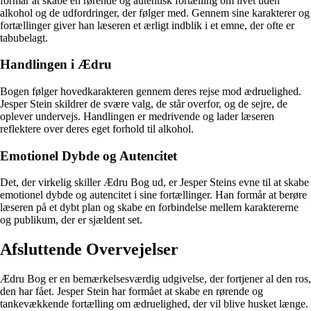
formår at skabe en rørende og autentisk fortælling om livet uden
alkohol og de udfordringer, der følger med. Gennem sine karakterer og
fortællinger giver han læseren et ærligt indblik i et emne, der ofte er
tabubelagt.
Handlingen i Ædru
Bogen følger hovedkarakteren gennem deres rejse mod ædruelighed.
Jesper Stein skildrer de svære valg, de står overfor, og de sejre, de
oplever undervejs. Handlingen er medrivende og lader læseren
reflektere over deres eget forhold til alkohol.
Emotionel Dybde og Autencitet
Det, der virkelig skiller Ædru Bog ud, er Jesper Steins evne til at skabe
emotionel dybde og autencitet i sine fortællinger. Han formår at berøre
læseren på et dybt plan og skabe en forbindelse mellem karaktererne
og publikum, der er sjældent set.
Afsluttende Overvejelser
Ædru Bog er en bemærkelsesværdig udgivelse, der fortjener al den ros,
den har fået. Jesper Stein har formået at skabe en rørende og
tankevækkende fortælling om ædruelighed, der vil blive husket længe.