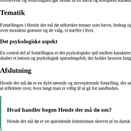
overlevelse og retfærdighed gør hende til en stærk og kompleks kara
Tematik
Fortællingen i Hende der må dø udforsker temaer som hævn, bedrag og k
over moralens grænser og de valg, vi træffer i livet.
Det psykologiske aspekt
En central del af fortællingen er det psykologiske spil mellem karakte
skaber et intenst og psykologisk spændingsfelt, der holder læseren fanget 
Afslutning
Hende der må dø er en dybt rørende og nervepirrende fortælling, der s
at reflektere over, hvor langt man er villig til at gå for sandheden.
Hvad handler bogen Hende der må dø om?
Hende der må dø er en spændende krimiroman skrevet af en dansk f