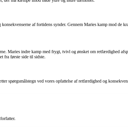
kter, der må kæmpe imod både ydre og indre dæmoner.
onsekvenserne af fortidens synder. Gennem Maries kamp mod de kræfter,
rerne. Maries indre kamp med frygt, tvivl og ønsket om retfærdighed af
fra første side til sidste.
ætter spørgsmålstegn ved vores opfattelse af retfærdighed og konsekve
orfatter.