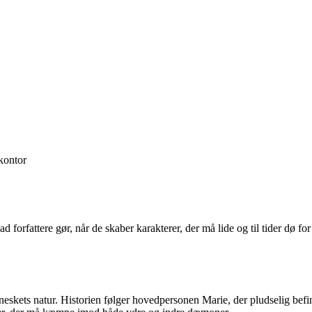
ontor
d forfattere gør, når de skaber karakterer, der må lide og til tider dø fo
neskets natur. Historien følger hovedpersonen Marie, der pludselig befi