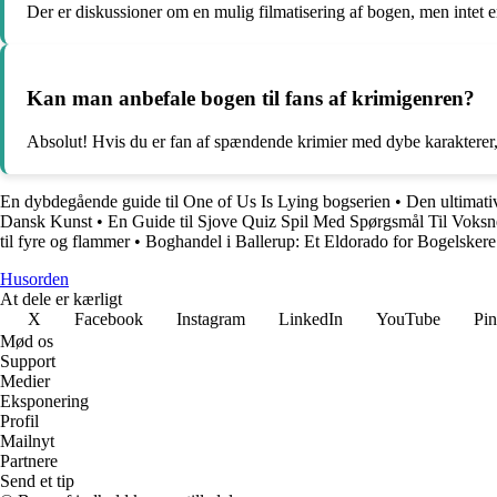
Der er diskussioner om en mulig filmatisering af bogen, men intet 
Kan man anbefale bogen til fans af krimigenren?
Absolut! Hvis du er fan af spændende krimier med dybe karakterer,
En dybdegående guide til One of Us Is Lying bogserien
•
Den ultimativ
Dansk Kunst
•
En Guide til Sjove Quiz Spil Med Spørgsmål Til Voksn
til fyre og flammer
•
Boghandel i Ballerup: Et Eldorado for Bogelskere
Husorden
At dele er kærligt
X
Facebook
Instagram
LinkedIn
YouTube
Pin
Mød os
Support
Medier
Eksponering
Profil
Mailnyt
Partnere
Send et tip