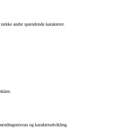
n række andre spændende karakterer.
pklare.
?
spændingsniveau og karakterudvikling.