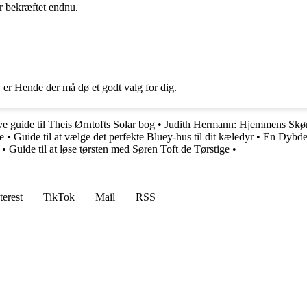
er bekræftet endnu.
 er Hende der må dø et godt valg for dig.
e guide til Theis Ørntofts Solar bog
•
Judith Hermann: Hjemmens Skøn
e
•
Guide til at vælge det perfekte Bluey-hus til dit kæledyr
•
En Dybdeg
•
Guide til at løse tørsten med Søren Toft de Tørstige
•
terest
TikTok
Mail
RSS