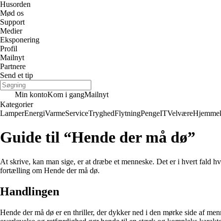
Husorden
Mød os
Support
Medier
Eksponering
Profil
Mailnyt
Partnere
Send et tip
Min konto
Kom i gang
Mailnyt
Kategorier
Lamper
Energi
Varme
Service
Tryghed
Flytning
Penge
IT
Velvære
Hjemmek
Guide til “Hende der må dø”
At skrive, kan man sige, er at dræbe et menneske. Det er i hvert fald hva
fortælling om Hende der må dø.
Handlingen
Hende der må dø er en thriller, der dykker ned i den mørke side af men