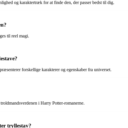
lighed og karaktertræk for at finde den, der passer bedst til dig.
en?
es til reel magi.
lestave?
repræsenterer forskellige karakterer og egenskaber fra universet.
l i troldmandsverdenen i Harry Potter-romanerne.
er tryllestav?