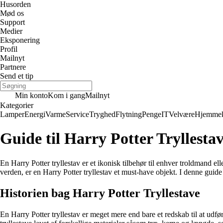
Husorden
Mød os
Support
Medier
Eksponering
Profil
Mailnyt
Partnere
Send et tip
Min konto
Kom i gang
Mailnyt
Kategorier
Lamper
Energi
Varme
Service
Tryghed
Flytning
Penge
IT
Velvære
Hjemmek
Guide til Harry Potter Tryllestav
En Harry Potter tryllestav er et ikonisk tilbehør til enhver troldmand e
verden, er en Harry Potter tryllestav et must-have objekt. I denne guide 
Historien bag Harry Potter Tryllestave
En Harry Potter tryllestav er meget mere end bare et redskab til at udf