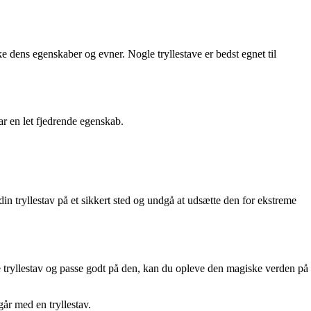
rke dens egenskaber og evner. Nogle tryllestave er bedst egnet til
ar en let fjedrende egenskab.
 din tryllestav på et sikkert sted og undgå at udsætte den for ekstreme
te tryllestav og passe godt på den, kan du opleve den magiske verden på
år med en tryllestav.