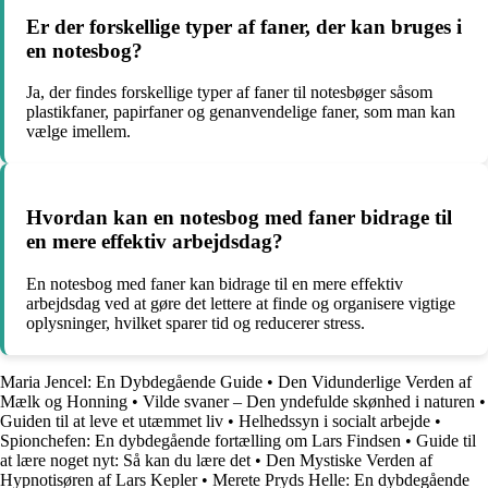
Er der forskellige typer af faner, der kan bruges i
en notesbog?
Ja, der findes forskellige typer af faner til notesbøger såsom
plastikfaner, papirfaner og genanvendelige faner, som man kan
vælge imellem.
Hvordan kan en notesbog med faner bidrage til
en mere effektiv arbejdsdag?
En notesbog med faner kan bidrage til en mere effektiv
arbejdsdag ved at gøre det lettere at finde og organisere vigtige
oplysninger, hvilket sparer tid og reducerer stress.
Maria Jencel: En Dybdegående Guide
•
Den Vidunderlige Verden af
Mælk og Honning
•
Vilde svaner – Den yndefulde skønhed i naturen
•
Guiden til at leve et utæmmet liv
•
Helhedssyn i socialt arbejde
•
Spionchefen: En dybdegående fortælling om Lars Findsen
•
Guide til
at lære noget nyt: Så kan du lære det
•
Den Mystiske Verden af
Hypnotisøren af Lars Kepler
•
Merete Pryds Helle: En dybdegående