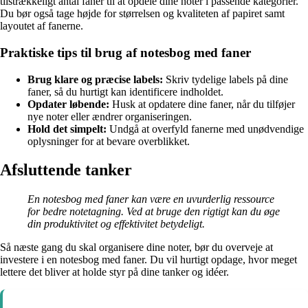
tilstrækkeligt antal faner til at opdele dine noter i passende kategorier.
Du bør også tage højde for størrelsen og kvaliteten af papiret samt
layoutet af fanerne.
Praktiske tips til brug af notesbog med faner
Brug klare og præcise labels:
Skriv tydelige labels på dine
faner, så du hurtigt kan identificere indholdet.
Opdater løbende:
Husk at opdatere dine faner, når du tilføjer
nye noter eller ændrer organiseringen.
Hold det simpelt:
Undgå at overfyld fanerne med unødvendige
oplysninger for at bevare overblikket.
Afsluttende tanker
En notesbog med faner kan være en uvurderlig ressource
for bedre notetagning. Ved at bruge den rigtigt kan du øge
din produktivitet og effektivitet betydeligt.
Så næste gang du skal organisere dine noter, bør du overveje at
investere i en notesbog med faner. Du vil hurtigt opdage, hvor meget
lettere det bliver at holde styr på dine tanker og idéer.