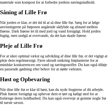
materiale som kompost for at forbedre jordens næringsindhold.
Såning af Lille Frø
Når jorden er klar, er det tid til at så dine lille frø. Sørg for at følge
anvisningerne på frøposen angående sådybde og afstand mellem
frøene. Dæk frøene let til med jord og vand forsigtigt. Hold jorden
fugtig, men undgå at overvande, da det kan skade frøene.
Pleje af Lille Frø
For at sikre optimal vækst og udvikling af dine lille frø, er det vigtigt at
pleje dem regelmæssigt. Fjern ukrudt omkring frøplanterne for at
mindske konkurrencen om vand og næringsstoffer. Du kan også tilføje
en passende gødning efter behov for at støtte væksten.
Høst og Opbevaring
Når dine lille frø er klar til høst, kan du nyde frugterne af dit arbejde.
Pluk frøene forsigtigt og opbevar dem et tørt og køligt sted for at
forlænge deres holdbarhed. Du kan også overveje at gemme nogle frø
til næste sæson.