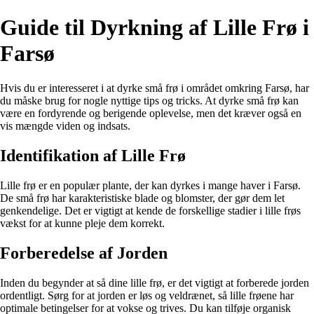
Guide til Dyrkning af Lille Frø i
Farsø
Hvis du er interesseret i at dyrke små frø i området omkring Farsø, har
du måske brug for nogle nyttige tips og tricks. At dyrke små frø kan
være en fordyrende og berigende oplevelse, men det kræver også en
vis mængde viden og indsats.
Identifikation af Lille Frø
Lille frø er en populær plante, der kan dyrkes i mange haver i Farsø.
De små frø har karakteristiske blade og blomster, der gør dem let
genkendelige. Det er vigtigt at kende de forskellige stadier i lille frøs
vækst for at kunne pleje dem korrekt.
Forberedelse af Jorden
Inden du begynder at så dine lille frø, er det vigtigt at forberede jorden
ordentligt. Sørg for at jorden er løs og veldrænet, så lille frøene har
optimale betingelser for at vokse og trives. Du kan tilføje organisk