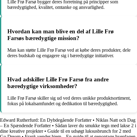
Lille Frø Farsø bygger deres forretning på principper som
bæredygtighed, kvalitet, omtanke og ansvarlighed.
Hvordan kan man blive en del af Lille Frø
Farsøs bæredygtige mission?
Man kan støtte Lille Frø Farsø ved at købe deres produkter, dele
deres budskab og engagere sig i bæredygtige initiativer.
Hvad adskiller Lille Frø Farsø fra andre
bæredygtige virksomheder?
Lille Frø Farsø skiller sig ud ved deres unikke produktsortiment,
fokus på lokalsamfundet og dedikation til bæredygtighed.
Edward Rutherfurd: En Dybdegående Forfatter
•
Niklas Natt och Dag
– En Spændende Forfatter
•
Sådan laver du smukke tegn med lakse 2 i
dine kreative projekter
•
Guide til en udsøgt luksusbrunch for 2 med
Go Dream
•
Frank vender hjem – En guide til at genoptage hverdagen