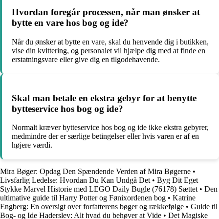
Hvordan foregår processen, når man ønsker at
bytte en vare hos bog og ide?
Når du ønsker at bytte en vare, skal du henvende dig i butikken,
vise din kvittering, og personalet vil hjælpe dig med at finde en
erstatningsvare eller give dig en tilgodehavende.
Skal man betale en ekstra gebyr for at benytte
bytteservice hos bog og ide?
Normalt kræver bytteservice hos bog og ide ikke ekstra gebyrer,
medmindre der er særlige betingelser eller hvis varen er af en
højere værdi.
Mira Bøger: Opdag Den Spændende Verden af Mira Bøgerne
•
Livsfarlig Ledelse: Hvordan Du Kan Undgå Det
•
Byg Dit Eget
Stykke Marvel Historie med LEGO Daily Bugle (76178) Sættet
•
Den
ultimative guide til Harry Potter og Fønixordenen bog
•
Katrine
Engberg: En oversigt over forfatterens bøger og rækkefølge
•
Guide til
Bog- og Ide Haderslev: Alt hvad du behøver at Vide
•
Det Magiske