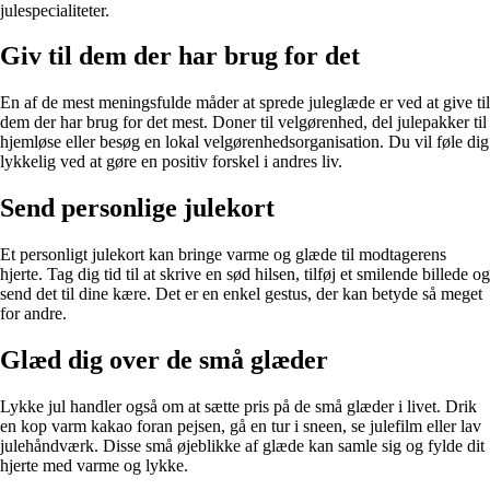
julespecialiteter.
Giv til dem der har brug for det
En af de mest meningsfulde måder at sprede juleglæde er ved at give til
dem der har brug for det mest. Doner til velgørenhed, del julepakker til
hjemløse eller besøg en lokal velgørenhedsorganisation. Du vil føle dig
lykkelig ved at gøre en positiv forskel i andres liv.
Send personlige julekort
Et personligt julekort kan bringe varme og glæde til modtagerens
hjerte. Tag dig tid til at skrive en sød hilsen, tilføj et smilende billede og
send det til dine kære. Det er en enkel gestus, der kan betyde så meget
for andre.
Glæd dig over de små glæder
Lykke jul handler også om at sætte pris på de små glæder i livet. Drik
en kop varm kakao foran pejsen, gå en tur i sneen, se julefilm eller lav
julehåndværk. Disse små øjeblikke af glæde kan samle sig og fylde dit
hjerte med varme og lykke.