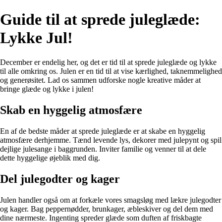
Guide til at sprede juleglæde:
Lykke Jul!
December er endelig her, og det er tid til at sprede juleglæde og lykke
til alle omkring os. Julen er en tid til at vise kærlighed, taknemmelighed
og generøsitet. Lad os sammen udforske nogle kreative måder at
bringe glæde og lykke i julen!
Skab en hyggelig atmosfære
En af de bedste måder at sprede juleglæde er at skabe en hyggelig
atmosfære derhjemme. Tænd levende lys, dekorer med julepynt og spil
dejlige julesange i baggrunden. Inviter familie og venner til at dele
dette hyggelige øjeblik med dig.
Del julegodter og kager
Julen handler også om at forkæle vores smagsløg med lækre julegodter
og kager. Bag peppernødder, brunkager, æbleskiver og del dem med
dine nærmeste. Ingenting spreder glæde som duften af friskbagte