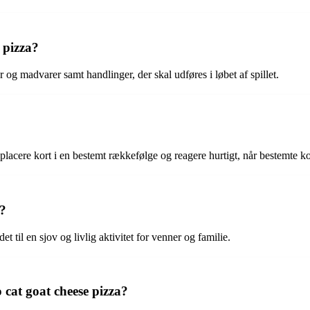
e pizza?
r og madvarer samt handlinger, der skal udføres i løbet af spillet.
 at placere kort i en bestemt rækkefølge og reagere hurtigt, når bestemte 
e?
det til en sjov og livlig aktivitet for venner og familie.
o cat goat cheese pizza?