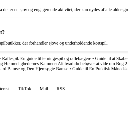
a det er en sjov og engagerende aktivitet, der kan nydes af alle aldersgr
et?
 spilbutikker, der forhandler sjove og underholdende kortspil.
•
Raflespil: En guide til terningespil og raflebægere
•
Guide til at Skab
r og Hemmelighedernes Kammer: Alt hvad du behøver at vide om Bog 2
pgaard Bamse og Den Hjemsøgte Bamse
•
Guide til En Praktisk Måneds
terest
TikTok
Mail
RSS