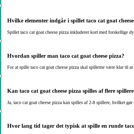
Hvilke elementer indgår i spillet taco cat goat chees
Spillet taco cat goat cheese pizza inkluderer kort med forskellige dy
Hvordan spiller man taco cat goat cheese pizza?
For at spille taco cat goat cheese pizza skal spillerne være klar til
Kan taco cat goat cheese pizza spilles af flere spiller
Ja, taco cat goat cheese pizza kan spilles af 2-8 spillere, hvilket gør 
Hvor lang tid tager det typisk at spille en runde tac