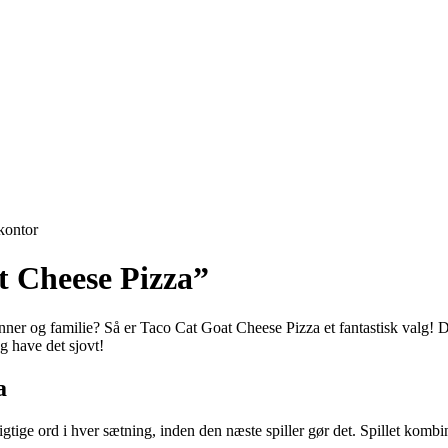
ontor
at Cheese Pizza”
nner og familie? Så er Taco Cat Goat Cheese Pizza et fantastisk valg! De
og have det sjovt!
a
gtige ord i hver sætning, inden den næste spiller gør det. Spillet kombi