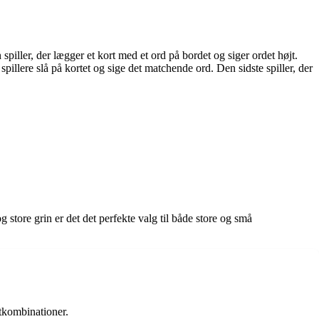
piller, der lægger et kort med et ord på bordet og siger ordet højt.
spillere slå på kortet og sige det matchende ord. Den sidste spiller, der
store grin er det det perfekte valg til både store og små
rtkombinationer.