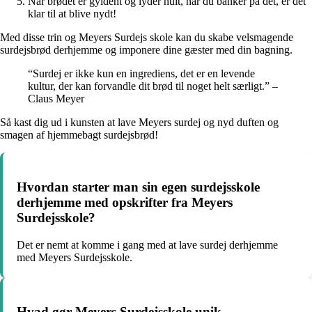
Når brødet er gyldent og lyder hult, når du banker på det, er det
klar til at blive nydt!
Med disse trin og Meyers Surdejs skole kan du skabe velsmagende
surdejsbrød derhjemme og imponere dine gæster med din bagning.
“Surdej er ikke kun en ingrediens, det er en levende
kultur, der kan forvandle dit brød til noget helt særligt.” –
Claus Meyer
Så kast dig ud i kunsten at lave Meyers surdej og nyd duften og
smagen af hjemmebagt surdejsbrød!
Hvordan starter man sin egen surdejsskole
derhjemme med opskrifter fra Meyers
Surdejsskole?
Det er nemt at komme i gang med at lave surdej derhjemme
med Meyers Surdejsskole.
Hvad gør Meyers Surdejsskole unik