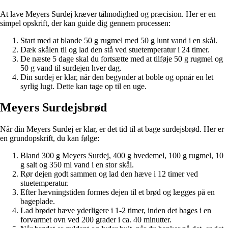
At lave Meyers Surdej kræver tålmodighed og præcision. Her er en
simpel opskrift, der kan guide dig gennem processen:
Start med at blande 50 g rugmel med 50 g lunt vand i en skål.
Dæk skålen til og lad den stå ved stuetemperatur i 24 timer.
De næste 5 dage skal du fortsætte med at tilføje 50 g rugmel og
50 g vand til surdejen hver dag.
Din surdej er klar, når den begynder at boble og opnår en let
syrlig lugt. Dette kan tage op til en uge.
Meyers Surdejsbrød
Når din Meyers Surdej er klar, er det tid til at bage surdejsbrød. Her er
en grundopskrift, du kan følge:
Bland 300 g Meyers Surdej, 400 g hvedemel, 100 g rugmel, 10
g salt og 350 ml vand i en stor skål.
Rør dejen godt sammen og lad den hæve i 12 timer ved
stuetemperatur.
Efter hævningstiden formes dejen til et brød og lægges på en
bageplade.
Lad brødet hæve yderligere i 1-2 timer, inden det bages i en
forvarmet ovn ved 200 grader i ca. 40 minutter.