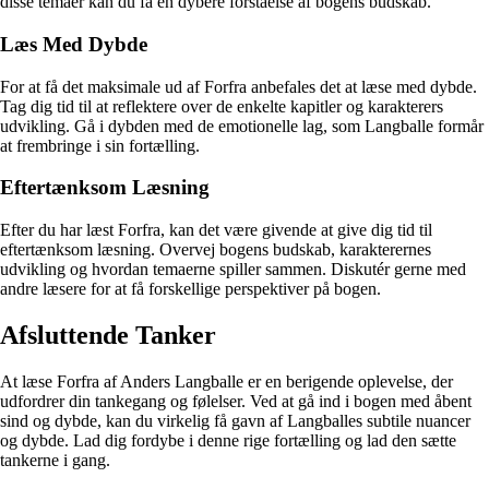
disse temaer kan du få en dybere forståelse af bogens budskab.
Læs Med Dybde
For at få det maksimale ud af Forfra anbefales det at læse med dybde.
Tag dig tid til at reflektere over de enkelte kapitler og karakterers
udvikling. Gå i dybden med de emotionelle lag, som Langballe formår
at frembringe i sin fortælling.
Eftertænksom Læsning
Efter du har læst Forfra, kan det være givende at give dig tid til
eftertænksom læsning. Overvej bogens budskab, karakterernes
udvikling og hvordan temaerne spiller sammen. Diskutér gerne med
andre læsere for at få forskellige perspektiver på bogen.
Afsluttende Tanker
At læse Forfra af Anders Langballe er en berigende oplevelse, der
udfordrer din tankegang og følelser. Ved at gå ind i bogen med åbent
sind og dybde, kan du virkelig få gavn af Langballes subtile nuancer
og dybde. Lad dig fordybe i denne rige fortælling og lad den sætte
tankerne i gang.