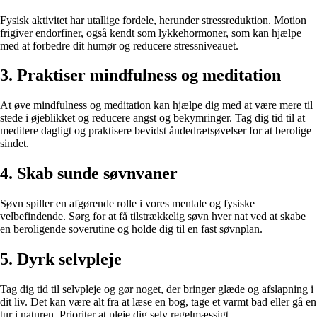
Fysisk aktivitet har utallige fordele, herunder stressreduktion. Motion
frigiver endorfiner, også kendt som lykkehormoner, som kan hjælpe
med at forbedre dit humør og reducere stressniveauet.
3. Praktiser mindfulness og meditation
At øve mindfulness og meditation kan hjælpe dig med at være mere til
stede i øjeblikket og reducere angst og bekymringer. Tag dig tid til at
meditere dagligt og praktisere bevidst åndedrætsøvelser for at berolige
sindet.
4. Skab sunde søvnvaner
Søvn spiller en afgørende rolle i vores mentale og fysiske
velbefindende. Sørg for at få tilstrækkelig søvn hver nat ved at skabe
en beroligende soverutine og holde dig til en fast søvnplan.
5. Dyrk selvpleje
Tag dig tid til selvpleje og gør noget, der bringer glæde og afslapning i
dit liv. Det kan være alt fra at læse en bog, tage et varmt bad eller gå en
tur i naturen. Prioriter at pleje dig selv regelmæssigt.