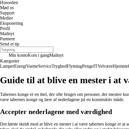
Husorden
Mød os
Support
Medier
Eksponering
Profil
Mailnyt
Partnere
Send et tip
Min konto
Kom i gang
Mailnyt
Kategorier
Lamper
Energi
Varme
Service
Tryghed
Flytning
Penge
IT
Velvære
Hjemmek
Guide til at blive en mester i at
Tabernes konge er en titel, der ofte bruges om personer, der mestrer ku
være tabernes konge og lære af nederlagene på en konstruktiv måde.
Accepter nederlagene med værdighed
Det første skridt mod at blive en mester i at være tabernes konge er at 