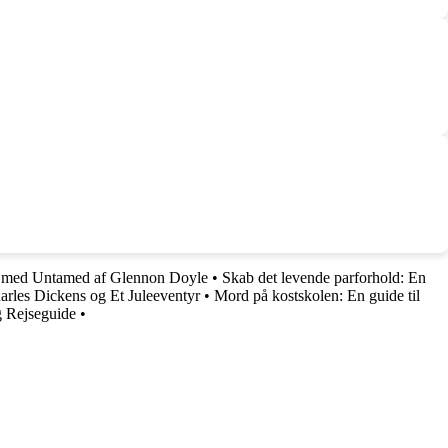
ide med Untamed af Glennon Doyle
•
Skab det levende parforhold: En
arles Dickens og Et Juleeventyr
•
Mord på kostskolen: En guide til
g Rejseguide
•