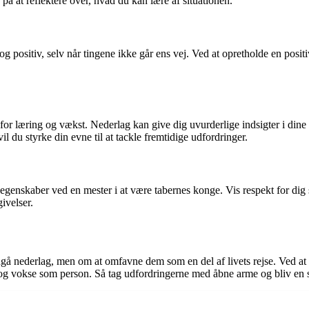
 på at reflektere over, hvad du kan lære af situationen.
g positiv, selv når tingene ikke går ens vej. Ved at opretholde en positi
 for læring og vækst. Nederlag kan give dig uvurderlige indsigter i din
il du styrke din evne til at tackle fremtidige udfordringer.
e egenskaber ved en mester i at være tabernes konge. Vis respekt for dig
ivelser.
gå nederlag, men om at omfavne dem som en del af livets rejse. Ved at
 og vokse som person. Så tag udfordringerne med åbne arme og bliv en s