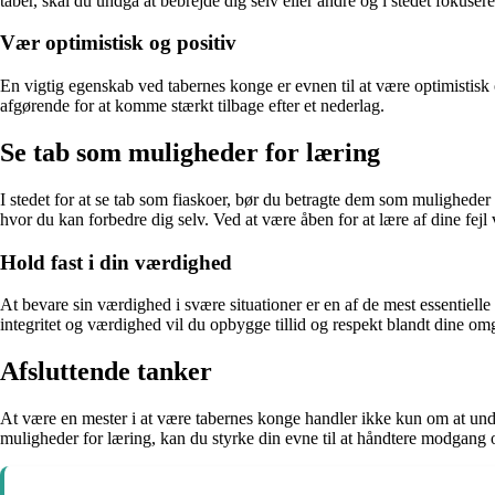
taber, skal du undgå at bebrejde dig selv eller andre og i stedet fokusere
Vær optimistisk og positiv
En vigtig egenskab ved tabernes konge er evnen til at være optimistisk o
afgørende for at komme stærkt tilbage efter et nederlag.
Se tab som muligheder for læring
I stedet for at se tab som fiaskoer, bør du betragte dem som muligheder
hvor du kan forbedre dig selv. Ved at være åben for at lære af dine fejl v
Hold fast i din værdighed
At bevare sin værdighed i svære situationer er en af de mest essentiell
integritet og værdighed vil du opbygge tillid og respekt blandt dine omg
Afsluttende tanker
At være en mester i at være tabernes konge handler ikke kun om at und
muligheder for læring, kan du styrke din evne til at håndtere modgang