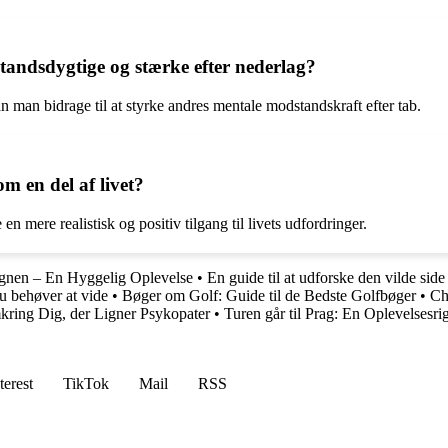
tandsdygtige og stærke efter nederlag?
an man bidrage til at styrke andres mentale modstandskraft efter tab.
om en del af livet?
 mere realistisk og positiv tilgang til livets udfordringer.
nen – En Hyggelig Oplevelse
•
En guide til at udforske den vilde s
u behøver at vide
•
Bøger om Golf: Guide til de Bedste Golfbøger
•
Ch
kring Dig, der Ligner Psykopater
•
Turen går til Prag: En Oplevelsesri
terest
TikTok
Mail
RSS