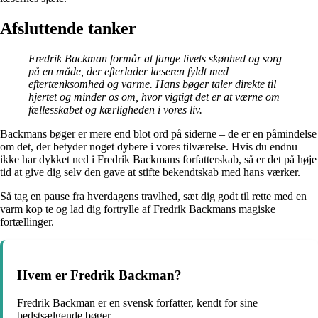
Afsluttende tanker
Fredrik Backman formår at fange livets skønhed og sorg
på en måde, der efterlader læseren fyldt med
eftertænksomhed og varme. Hans bøger taler direkte til
hjertet og minder os om, hvor vigtigt det er at værne om
fællesskabet og kærligheden i vores liv.
Backmans bøger er mere end blot ord på siderne – de er en påmindelse
om det, der betyder noget dybere i vores tilværelse. Hvis du endnu
ikke har dykket ned i Fredrik Backmans forfatterskab, så er det på høje
tid at give dig selv den gave at stifte bekendtskab med hans værker.
Så tag en pause fra hverdagens travlhed, sæt dig godt til rette med en
varm kop te og lad dig fortrylle af Fredrik Backmans magiske
fortællinger.
Hvem er Fredrik Backman?
Fredrik Backman er en svensk forfatter, kendt for sine
bedstsælgende bøger.