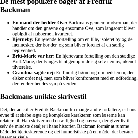
De mest populære bøger af Fredrik
Backman
En mand der hedder Ove:
Backmans gennembrudsroman, der
handler om den gnavne og ensomme Ove, som langsomt bliver
opblødt af naboerne i kvarteret.
Bjørneby:
En rørende fortælling om en lille, isoleret by og de
mennesker, der bor der, og som bliver forenet af en særlig
begivenhed.
Britt-Marie var her:
En hjertevarm fortælling om den stædige
Britt-Marie, der tvinges til at genopfinde sig selv i en ny, ukendt
tilværelse.
Grandma sagde nej:
En finurlig børnebog om bedstemor, der
elsker ordet nej, men som bliver konfronteret med en udfordring,
der ændrer hendes syn på verden.
Backmans unikke skrivestil
Det, der adskiller Fredrik Backman fra mange andre forfattere, er hans
evne til at skabe ægte og komplekse karakterer, som læserne kan
relatere til. Han skriver med en ærlighed og nærvær, der giver liv til
selv de mindste detaljer i hans historier. Backman formår at rumme
både det hjerteskærende og det humoristiske på en måde, der berører
læsernes sjæle.