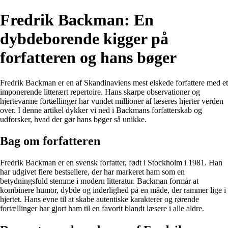
Fredrik Backman: En
dybdeborende kigger på
forfatteren og hans bøger
Fredrik Backman er en af Skandinaviens mest elskede forfattere med et
imponerende litterært repertoire. Hans skarpe observationer og
hjertevarme fortællinger har vundet millioner af læseres hjerter verden
over. I denne artikel dykker vi ned i Backmans forfatterskab og
udforsker, hvad der gør hans bøger så unikke.
Bag om forfatteren
Fredrik Backman er en svensk forfatter, født i Stockholm i 1981. Han
har udgivet flere bestsellere, der har markeret ham som en
betydningsfuld stemme i modern litteratur. Backman formår at
kombinere humor, dybde og inderlighed på en måde, der rammer lige i
hjertet. Hans evne til at skabe autentiske karakterer og rørende
fortællinger har gjort ham til en favorit blandt læsere i alle aldre.