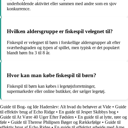
underholdende aktivitet eller sammen med andre som en sjov
konkurrence.
Hvilken aldersgruppe er fiskespil velegnet til?
Fiskespil er velegnet til børn i forskellige aldersgrupper alt efter
sværhedsgraden og typen af spillet, men typisk er det populært
blandt børn fra 3 til 8 år.
Hvor kan man købe fiskespil til børn?
Fiskespil til børn kan købes i legetøjsforretninger,
supermarkeder eller online butikker, der sælger legetøj.
Guide til Bog- og Ide Haderslev: Alt hvad du behøver at Vide
•
Guide
til effektiv brug af Echo Ridge
•
En guide til Jesper Skibbys bog
•
Guide til At Være 40 Uger Efter Fødslen
•
En guide til at lytte, røre og
føle
•
Guide til Therese Philipsen Bøger og Rækkefølge
•
Guide til
effektiv brug af Echo Ridge
•
En guide til effektivt arbejde med Arne