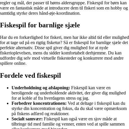
regler og mål, der passer til børns aldersgruppe. Fiskespil for børn kan
være en fantastisk måde at introducere dem til fiskeri som en hobby og
samtidig styrke deres hånd-øje-koordination.
Fiskespil for barnlige sjæle
Har du en forkærlighed for fiskeri, men har ikke altid tid eller mulighed
for at tage ud på en rigtig fisketur? Så er fiskespil for barnlige sjæle det
perfekte alternativ. Disse spil giver dig mulighed for at nyde
fiskerioplevelsen, mens du sidder komfortabelt derhjemme. Du kan
udfordre dig selv mod virtuelle fiskesteder og konkurrere mod andre
spillere online.
Fordele ved fiskespil
Underholdning og afslapning:
Fiskespil kan være en
beroligende og underholdende aktivitet, der giver dig mulighed
for at koble af fra hverdagens stress og jag.
Forbedrer koncentrationen:
Ved at deltage i fiskespil kan du
styrke din koncentration og fokus, da du skal være opmærksom
på fiskens adfærd og reaktioner.
Socialt samvær:
Fiskespil kan også være en sjov måde at
tilbringe tid med familie og venner, enten ved at spille sammen