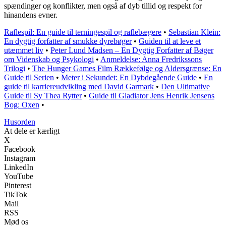
spændinger og konflikter, men også af dyb tillid og respekt for
hinandens evner.
Raflespil: En guide til terningespil og raflebægere
•
Sebastian Klein:
En dygtig forfatter af smukke dyrebøger
•
Guiden til at leve et
utæmmet liv
•
Peter Lund Madsen – En Dygtig Forfatter af Bøger
om Videnskab og Psykologi
•
Anmeldelse: Anna Fredrikssons
Trilogi
•
The Hunger Games Film Rækkefølge og Aldersgrænse: En
Guide til Serien
•
Meter i Sekundet: En Dybdegående Guide
•
En
guide til karriereudvikling med David Garmark
•
Den Ultimative
Guide til Sy Thea Rytter
•
Guide til Gladiator Jens Henrik Jensens
Bog: Oxen
•
Husorden
At dele er kærligt
X
Facebook
Instagram
LinkedIn
YouTube
Pinterest
TikTok
Mail
RSS
Mød os