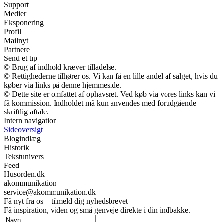
Support
Medier
Eksponering
Profil
Mailnyt
Partnere
Send et tip
© Brug af indhold kræver tilladelse.
© Rettighederne tilhører os. Vi kan få en lille andel af salget, hvis du
køber via links på denne hjemmeside.
© Dette site er omfattet af ophavsret. Ved køb via vores links kan vi
få kommission. Indholdet må kun anvendes med forudgående
skriftlig aftale.
Intern navigation
Sideoversigt
Blogindlæg
Historik
Tekstunivers
Feed
Husorden.dk
akommunikation
service@akommunikation.dk
Få nyt fra os – tilmeld dig nyhedsbrevet
Få inspiration, viden og små genveje direkte i din indbakke.