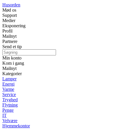
Husorden
Mød os
Support
Medier
Eksponering
Profil
Mailnyt
Partnere
Send et tip
Min konto
Kom i gang
Mailnyt
Kategorier
Lamper
Energi
Varme
Service
Tryghed
Flytning
Penge
IT
Velvære
Hjemmekontor