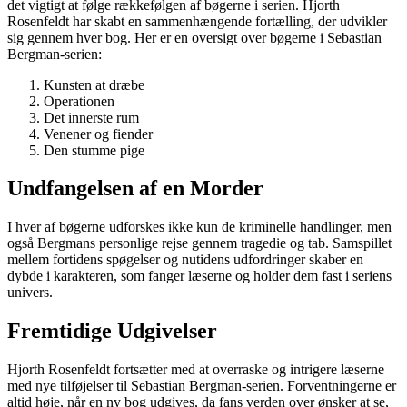
det vigtigt at følge rækkefølgen af bøgerne i serien. Hjorth
Rosenfeldt har skabt en sammenhængende fortælling, der udvikler
sig gennem hver bog. Her er en oversigt over bøgerne i Sebastian
Bergman-serien:
Kunsten at dræbe
Operationen
Det innerste rum
Venener og fiender
Den stumme pige
Undfangelsen af en Morder
I hver af bøgerne udforskes ikke kun de kriminelle handlinger, men
også Bergmans personlige rejse gennem tragedie og tab. Samspillet
mellem fortidens spøgelser og nutidens udfordringer skaber en
dybde i karakteren, som fanger læserne og holder dem fast i seriens
univers.
Fremtidige Udgivelser
Hjorth Rosenfeldt fortsætter med at overraske og intrigere læserne
med nye tilføjelser til Sebastian Bergman-serien. Forventningerne er
altid høje, når en ny bog udgives, da fans verden over ønsker at se,