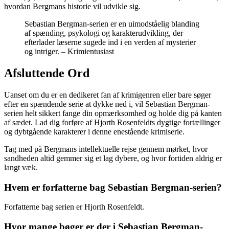
hvordan Bergmans historie vil udvikle sig.
Sebastian Bergman-serien er en uimodståelig blanding
af spænding, psykologi og karakterudvikling, der
efterlader læserne sugede ind i en verden af mysterier
og intriger. – Krimientusiast
Afsluttende Ord
Uanset om du er en dedikeret fan af krimigenren eller bare søger
efter en spændende serie at dykke ned i, vil Sebastian Bergman-
serien helt sikkert fange din opmærksomhed og holde dig på kanten
af sædet. Lad dig forføre af Hjorth Rosenfeldts dygtige fortællinger
og dybtgående karakterer i denne enestående krimiserie.
Tag med på Bergmans intellektuelle rejse gennem mørket, hvor
sandheden altid gemmer sig et lag dybere, og hvor fortiden aldrig er
langt væk.
Hvem er forfatterne bag Sebastian Bergman-serien?
Forfatterne bag serien er Hjorth Rosenfeldt.
Hvor mange bøger er der i Sebastian Bergman-